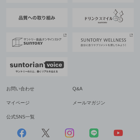
東京サントリーサンゴリアス
ESG情報ポータル
グループ企業一覧
サントリースポーツ
サステナビリティストーリーズ
事業所一覧
採用情報
お問い合わせ
Q&A
マイページ
メールマガジン
公式SNS一覧