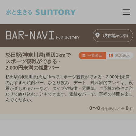
このページの本文へ移動
メニ
現在地
から探す
杉田駅(神奈川県)周辺1kmで
一覧表示
地図表示
スポーツ観戦ができる・
2,000円未満の焼酎バー
杉田駅(神奈川県)周辺1kmでスポーツ観戦ができる・2,000円未満
のおすすめ焼酎バー。ひとり飲み、デート、隠れ家的フンイキ、夜
景が楽しめるバーなど、タイプや特徴・雰囲気、ご予算の条件に合
わせて絞り込むこともできます。素敵なバーで、至福の時間を楽し
んでください。
0〜0
0
件を表示 ／
全
件