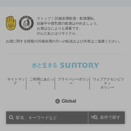
ストップ！20歳未満飲酒・飲酒運転。
妊娠中や授乳期の飲酒はやめましょう。
お酒はなによりも適量です。
のんだあとはリサイクル。
お酒に関する情報の20歳未満の方への転送および共有はご遠慮ください。
サイトマッ
ご利用にあたっ
プライバシーポリシ
ウェブアクセシビリ
プ
て
ー
ティ
ポリシー
新しいウィンドウで開く
Global
COPYRIGHT © SUNTORY HOLDINGS LIMITED.
条件で探す
ALL RIGHTS RESERVED.