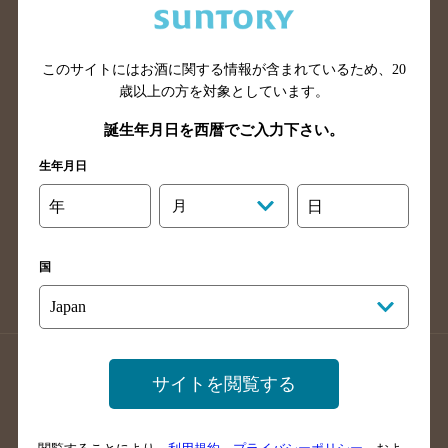
滋賀県のバー検索
和歌山県のバー検索
広島県のバー検索
岡山県のバー検索
このサイトにはお酒に関する情報が含まれているため、
20
山口県のバー検索
鳥取県のバー検索
歳以上の方を対象としています。
島根県のバー検索
徳島県のバー検索
誕生年月日を西暦でご入力下さい。
香川県のバー検索
愛媛県のバー検索
生年月日
高知県のバー検索
福岡県のバー検索
長崎県のバー検索
佐賀県のバー検索
年
月
日
大分県のバー検索
熊本県のバー検索
宮崎県のバー検索
鹿児島県のバー検索
国
沖縄県のバー検索
店舗登録方法のご案内
店舗情報更新方法のご案内
サイトを閲覧する
掲載店舗様ログイン