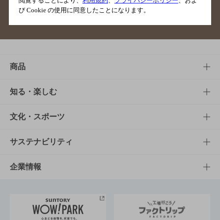
閲覧することにより、
利用規約
、
プライバシーポリシー
、およ
び Cookie の使用に同意したことになります。
サイトマップ
ご意見・ご感想
利用規約
商品
商品TOP
知る・楽しむ
商品一覧
知る・楽しむTOP
文化・スポーツ
商品発売情報
キャンペーン
文化・スポーツTOP
サステナビリティ
栄養成分一覧
工場見学
サントリーホール
サステナビリティTOP
企業情報
お料理・お酒レシピ
サントリー美術館
トップメッセージ
企業情報TOP
地域情報
サントリーサンバーズ大阪
サントリーが考えるサステナビリティ経営
企業概要