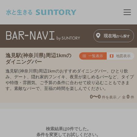
このページの本文へ移動
メニ
現在地
から探す
逸見駅(神奈川県)周辺1kmの
一覧表示
地図表示
ダイニングバー
逸見駅(神奈川県)周辺1kmのおすすめダイニングバー。ひとり飲
み、デート、隠れ家的フンイキ、夜景が楽しめるバーなど、タイプ
や特徴・雰囲気、ご予算の条件に合わせて絞り込むこともできま
す。素敵なバーで、至福の時間を楽しんでください。
0〜0
0
件を表示 ／
全
件
検索結果は0件でした。
条件を変更してお試しください。