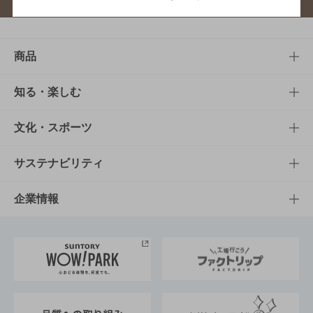
商品
商品TOP
知る・楽しむ
商品一覧
知る・楽しむTOP
文化・スポーツ
商品発売情報
キャンペーン
文化・スポーツTOP
サステナビリティ
栄養成分一覧
工場見学
サントリーホール
サステナビリティTOP
企業情報
お料理・お酒レシピ
サントリー美術館
トップメッセージ
企業情報TOP
地域情報
サントリーサンバーズ大阪
サントリーが考えるサステナビリティ経営
企業概要
東京サントリーサンゴリアス
ESG情報ポータル
グループ企業一覧