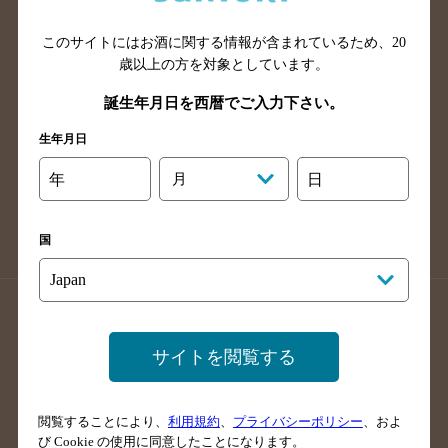
山口県のバー検索
鳥取県のバー検索
このサイトにはお酒に関する情報が含まれているため、
20
島根県のバー検索
徳島県のバー検索
歳以上の方を対象としています。
香川県のバー検索
愛媛県のバー検索
誕生年月日を西暦でご入力下さい。
高知県のバー検索
福岡県のバー検索
生年月日
長崎県のバー検索
佐賀県のバー検索
大分県のバー検索
熊本県のバー検索
年
月
日
宮崎県のバー検索
鹿児島県のバー検索
沖縄県のバー検索
国
店舗登録方法のご案内
店舗情報更新方法のご案内
掲載店舗様ログイン
サイトを閲覧する
閲覧することにより、
利用規約
、
プライバシーポリシー
、およ
サイトマップ
ご意見・ご感想
利用規約
び Cookie の使用に同意したことになります。