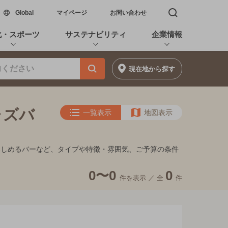
新しいウィンドウで開く
Global
マイページ
お問い合わせ
検索窓を開く
化・スポーツ
サステナビリティ
企業情報
現在地
から探す
ャズバ
一覧表示
地図表示
楽しめるバーなど、タイプや特徴・雰囲気、ご予算の条件
0〜0
0
件を表示 ／
全
件