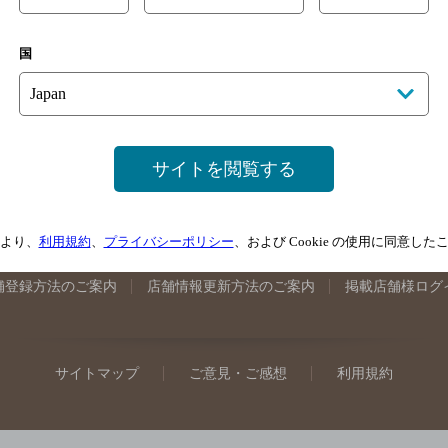
手県のバー検索
宮城県のバー検索
秋田県のバー検索
山形
国
馬県のバー検索
山梨県のバー検索
長野県のバー検索
新潟
埼玉県のバー検索
愛知県のバー検索
静岡県のバー検索
三
井県のバー検索
大阪府のバー検索
京都府のバー検索
兵庫
広島県のバー検索
岡山県のバー検索
山口県のバー検索
鳥
サイトを閲覧する
媛県のバー検索
高知県のバー検索
福岡県のバー検索
長崎
崎県のバー検索
鹿児島県のバー検索
沖縄県のバー検索
より、
利用規約
、
プライバシーポリシー
、および Cookie の使用に同意し
舗登録方法のご案内
店舗情報更新方法のご案内
掲載店舗様ログ
サイトマップ
ご意見・ご感想
利用規約