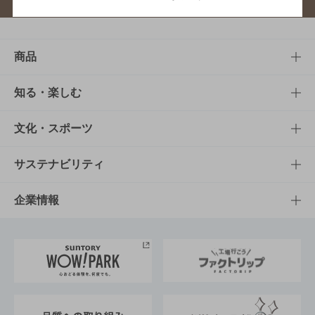
商品
商品TOP
知る・楽しむ
商品一覧
知る・楽しむTOP
文化・スポーツ
商品発売情報
キャンペーン
文化・スポーツTOP
サステナビリティ
栄養成分一覧
工場見学
サントリーホール
サステナビリティTOP
企業情報
お料理・お酒レシピ
サントリー美術館
トップメッセージ
企業情報TOP
地域情報
サントリーサンバーズ大阪
サントリーが考えるサステナビリティ経営
企業概要
東京サントリーサンゴリアス
ESG情報ポータル
グループ企業一覧