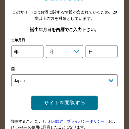
山口県のバー検索
鳥取県のバー検索
このサイトにはお酒に関する情報が含まれているため、
20
島根県のバー検索
徳島県のバー検索
歳以上の方を対象としています。
香川県のバー検索
愛媛県のバー検索
誕生年月日を西暦でご入力下さい。
高知県のバー検索
福岡県のバー検索
生年月日
長崎県のバー検索
佐賀県のバー検索
大分県のバー検索
熊本県のバー検索
年
月
日
宮崎県のバー検索
鹿児島県のバー検索
沖縄県のバー検索
国
店舗登録方法のご案内
店舗情報更新方法のご案内
掲載店舗様ログイン
サイトを閲覧する
閲覧することにより、
利用規約
、
プライバシーポリシー
、およ
サイトマップ
ご意見・ご感想
利用規約
び Cookie の使用に同意したことになります。