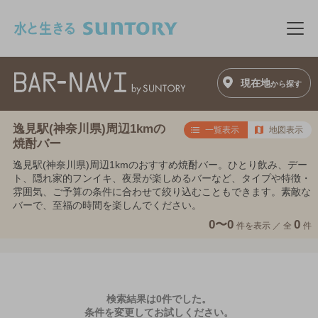
このページの本文へ移動
メニ
現在地
から探す
逸見駅(神奈川県)周辺1kmの
一覧表示
地図表示
焼酎バー
逸見駅(神奈川県)周辺1kmのおすすめ焼酎バー。ひとり飲み、デー
ト、隠れ家的フンイキ、夜景が楽しめるバーなど、タイプや特徴・
雰囲気、ご予算の条件に合わせて絞り込むこともできます。素敵な
バーで、至福の時間を楽しんでください。
0〜0
0
件を表示 ／
全
件
検索結果は0件でした。
条件を変更してお試しください。