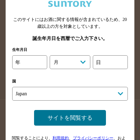
滋賀県のバー検索
和歌山県のバー検索
広島県のバー検索
岡山県のバー検索
山口県のバー検索
鳥取県のバー検索
このサイトにはお酒に関する情報が含まれているため、
20
歳以上の方を対象としています。
島根県のバー検索
徳島県のバー検索
誕生年月日を西暦でご入力下さい。
香川県のバー検索
愛媛県のバー検索
高知県のバー検索
福岡県のバー検索
生年月日
長崎県のバー検索
佐賀県のバー検索
年
月
日
大分県のバー検索
熊本県のバー検索
宮崎県のバー検索
鹿児島県のバー検索
国
沖縄県のバー検索
店舗登録方法のご案内
店舗情報更新方法のご案内
サイトを閲覧する
掲載店舗様ログイン
閲覧することにより、
利用規約
、
プライバシーポリシー
、およ