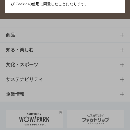
び Cookie の使用に同意したことになります。
サイトマップ
ご意見・ご感想
利用規約
商品
商品TOP
知る・楽しむ
商品一覧
知る・楽しむTOP
文化・スポーツ
商品発売情報
キャンペーン
文化・スポーツTOP
サステナビリティ
栄養成分一覧
工場見学
サントリーホール
サステナビリティTOP
企業情報
お料理・お酒レシピ
サントリー美術館
トップメッセージ
企業情報TOP
地域情報
サントリーサンバーズ大阪
サントリーが考えるサステナビリティ経営
企業概要