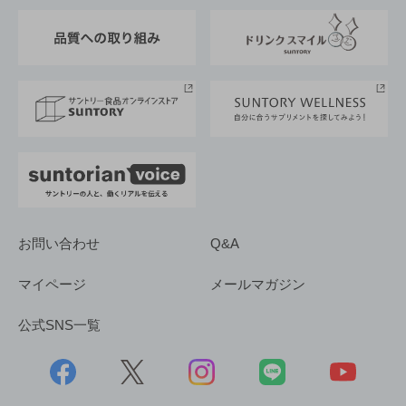
東京サントリーサンゴリアス
ESG情報ポータル
グループ企業一覧
サントリースポーツ
サステナビリティストーリーズ
事業所一覧
採用情報
お問い合わせ
Q&A
マイページ
メールマガジン
公式SNS一覧