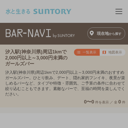
このページの本文へ移動
メニ
現在地
から探す
汐入駅(神奈川県)周辺1kmで
一覧表示
地図表示
2,000円以上～3,000円未満の
ガールズバー
汐入駅(神奈川県)周辺1kmで2,000円以上～3,000円未満のおすすめ
ガールズバー。ひとり飲み、デート、隠れ家的フンイキ、夜景が楽
しめるバーなど、タイプや特徴・雰囲気、ご予算の条件に合わせて
絞り込むこともできます。素敵なバーで、至福の時間を楽しんでく
ださい。
0〜0
0
件を表示 ／
全
件