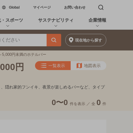
新しいウィンドウで開く
Global
マイページ
お問い合わせ
検索窓を開く
化・スポーツ
サステナビリティ
企業情報
現在地
から探す
～5,000円未満のホテルバー
000円
一覧表示
地図表示
デート、隠れ家的フンイキ、夜景が楽しめるバーなど、タイプ
0〜0
0
件を表示 ／
全
件