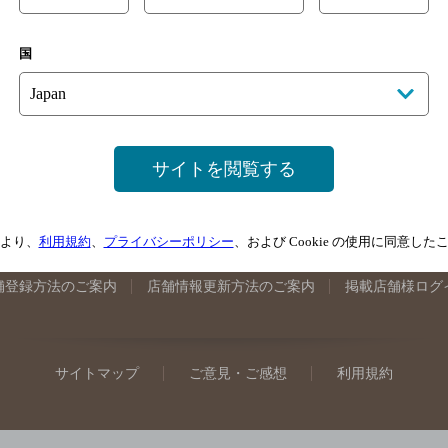
手県のバー検索
宮城県のバー検索
秋田県のバー検索
山形
国
馬県のバー検索
山梨県のバー検索
長野県のバー検索
新潟
埼玉県のバー検索
愛知県のバー検索
静岡県のバー検索
三
井県のバー検索
大阪府のバー検索
京都府のバー検索
兵庫
広島県のバー検索
岡山県のバー検索
山口県のバー検索
鳥
サイトを閲覧する
媛県のバー検索
高知県のバー検索
福岡県のバー検索
長崎
崎県のバー検索
鹿児島県のバー検索
沖縄県のバー検索
より、
利用規約
、
プライバシーポリシー
、および Cookie の使用に同意し
舗登録方法のご案内
店舗情報更新方法のご案内
掲載店舗様ログ
サイトマップ
ご意見・ご感想
利用規約