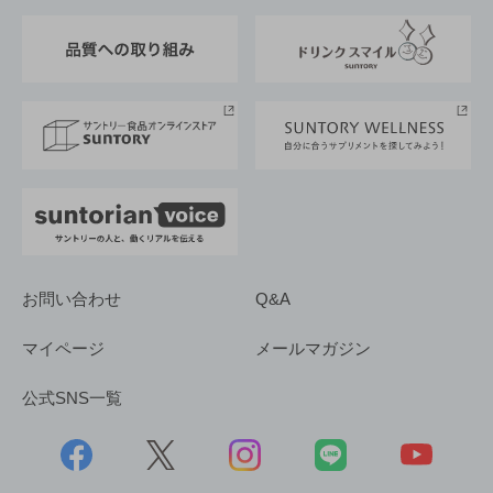
東京サントリーサンゴリアス
ESG情報ポータル
グループ企業一覧
サントリースポーツ
サステナビリティストーリーズ
事業所一覧
採用情報
お問い合わせ
Q&A
マイページ
メールマガジン
公式SNS一覧