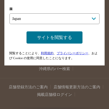
滋賀県のバー検索
和歌山県のバー検索
広島県のバー検索
岡山県のバー検索
国
山口県のバー検索
鳥取県のバー検索
島根県のバー検索
徳島県のバー検索
香川県のバー検索
愛媛県のバー検索
サイトを閲覧する
高知県のバー検索
福岡県のバー検索
長崎県のバー検索
佐賀県のバー検索
閲覧することにより、
利用規約
、
プライバシーポリシー
、およ
大分県のバー検索
熊本県のバー検索
び Cookie の使用に同意したことになります。
宮崎県のバー検索
鹿児島県のバー検索
沖縄県のバー検索
店舗登録方法のご案内
店舗情報更新方法のご案内
掲載店舗様ログイン