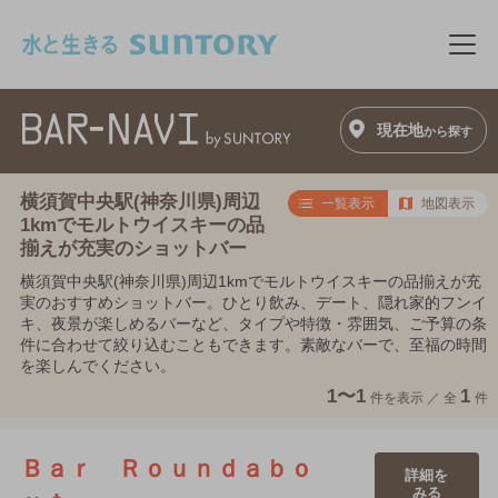
このページの本文へ移動
メニ
現在地
から探す
横須賀中央駅(神奈川県)周辺
一覧表示
地図表示
1kmでモルトウイスキーの品
揃えが充実のショットバー
横須賀中央駅(神奈川県)周辺1kmでモルトウイスキーの品揃えが充
実のおすすめショットバー。ひとり飲み、デート、隠れ家的フンイ
キ、夜景が楽しめるバーなど、タイプや特徴・雰囲気、ご予算の条
件に合わせて絞り込むこともできます。素敵なバーで、至福の時間
を楽しんでください。
1〜1
1
件を表示 ／
全
件
Ｂａｒ Ｒｏｕｎｄａｂｏ
詳細を
みる