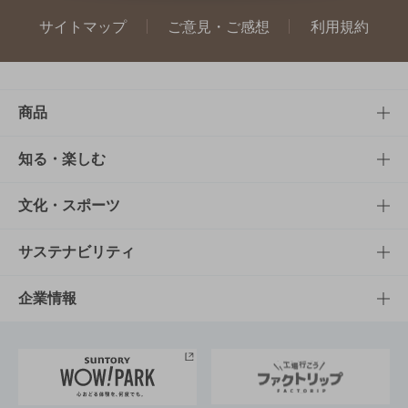
サイトマップ
ご意見・ご感想
利用規約
商品
商品TOP
知る・楽しむ
商品一覧
知る・楽しむTOP
文化・スポーツ
商品発売情報
キャンペーン
文化・スポーツTOP
サステナビリティ
栄養成分一覧
工場見学
サントリーホール
サステナビリティTOP
企業情報
お料理・お酒レシピ
サントリー美術館
トップメッセージ
企業情報TOP
地域情報
サントリーサンバーズ大阪
サントリーが考えるサステナビリティ経営
企業概要