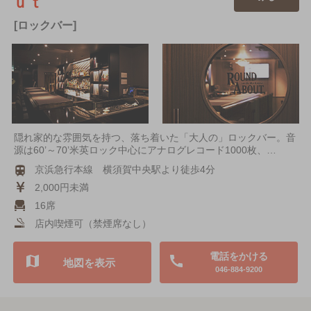
ｕｔ
[ロックバー]
隠れ家的な雰囲気を持つ、落ち着いた「大人の」ロックバー。音
源は60’～70’米英ロック中心にアナログレコード1000枚、…
京浜急行本線 横須賀中央駅より徒歩4分
2,000円未満
16席
店内喫煙可（禁煙席なし）
電話をかける
地図を表示
046-884-9200