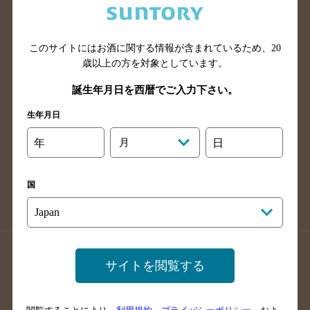
滋賀県のバー検索
和歌山県のバー検索
広島県のバー検索
岡山県のバー検索
このサイトにはお酒に関する情報が含まれているため、
20
山口県のバー検索
鳥取県のバー検索
歳以上の方を対象としています。
島根県のバー検索
徳島県のバー検索
誕生年月日を西暦でご入力下さい。
香川県のバー検索
愛媛県のバー検索
生年月日
高知県のバー検索
福岡県のバー検索
長崎県のバー検索
佐賀県のバー検索
年
月
日
大分県のバー検索
熊本県のバー検索
宮崎県のバー検索
鹿児島県のバー検索
国
沖縄県のバー検索
店舗登録方法のご案内
店舗情報更新方法のご案内
サイトを閲覧する
掲載店舗様ログイン