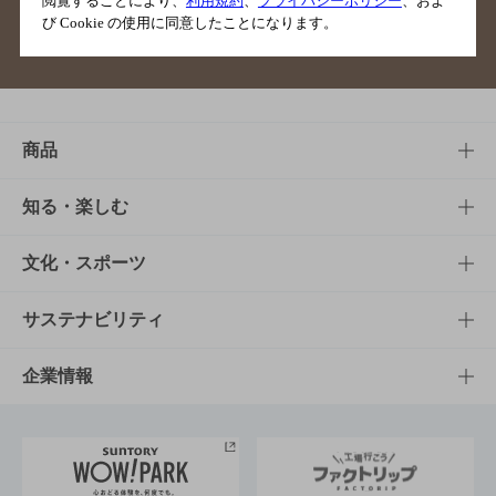
閲覧することにより、
利用規約
、
プライバシーポリシー
、およ
び Cookie の使用に同意したことになります。
サイトマップ
ご意見・ご感想
利用規約
商品
商品TOP
知る・楽しむ
商品一覧
知る・楽しむTOP
文化・スポーツ
商品発売情報
キャンペーン
文化・スポーツTOP
サステナビリティ
栄養成分一覧
工場見学
サントリーホール
サステナビリティTOP
企業情報
お料理・お酒レシピ
サントリー美術館
トップメッセージ
企業情報TOP
地域情報
サントリーサンバーズ大阪
サントリーが考えるサステナビリティ経営
企業概要