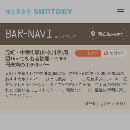
このページの本文へ移動
メニ
現在地
から探す
元町・中華街駅(神奈川県)周
一覧表示
地図表示
辺1kmで初心者歓迎・2,000
円未満のホテルバー
元町・中華街駅(神奈川県)周辺1kmで初心者歓迎・2,000円未満の
おすすめホテルバー。ひとり飲み、デート、隠れ家的フンイキ、夜
景が楽しめるバーなど、タイプや特徴・雰囲気、ご予算の条件に合
わせて絞り込むこともできます。素敵なバーで、至福の時間を楽し
んでください。
0〜0
0
件を表示 ／
全
件