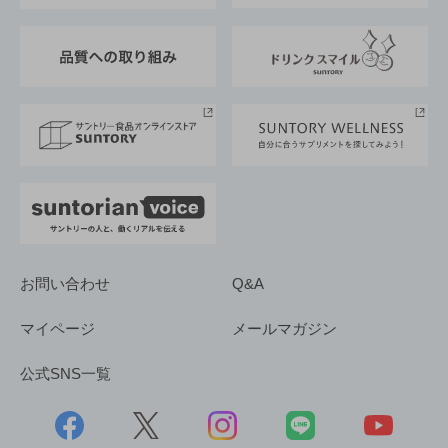
東京サントリーサンゴリアス
ESG情報ポータル
グループ企業一覧
サントリースポーツ
サステナビリティストーリーズ
事業所一覧
採用情報
お問い合わせ
Q&A
マイページ
メールマガジン
公式SNS一覧