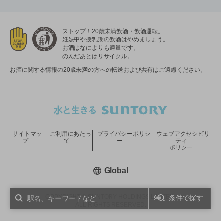
ストップ！20歳未満飲酒・飲酒運転。
妊娠中や授乳期の飲酒はやめましょう。
お酒はなによりも適量です。
のんだあとはリサイクル。
お酒に関する情報の20歳未満の方への転送および共有はご遠慮ください。
サイトマッ
ご利用にあたっ
プライバシーポリシ
ウェブアクセシビリ
プ
て
ー
ティ
ポリシー
新しいウィンドウで開く
Global
COPYRIGHT © SUNTORY HOLDINGS LIMITED.
条件で探す
ALL RIGHTS RESERVED.