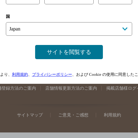
手県のバー検索
宮城県のバー検索
秋田県のバー検索
山形
国
馬県のバー検索
山梨県のバー検索
長野県のバー検索
新潟
埼玉県のバー検索
愛知県のバー検索
静岡県のバー検索
三
井県のバー検索
大阪府のバー検索
京都府のバー検索
兵庫
広島県のバー検索
岡山県のバー検索
山口県のバー検索
鳥
サイトを閲覧する
媛県のバー検索
高知県のバー検索
福岡県のバー検索
長崎
崎県のバー検索
鹿児島県のバー検索
沖縄県のバー検索
より、
利用規約
、
プライバシーポリシー
、および Cookie の使用に同意し
舗登録方法のご案内
店舗情報更新方法のご案内
掲載店舗様ログ
サイトマップ
ご意見・ご感想
利用規約