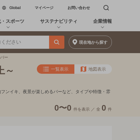
新しいウィンドウで開く
Global
マイページ
お問い合わせ
検索窓を開く
化・スポーツ
サステナビリティ
企業情報
現在地
から探す
酎バー
上～
一覧表示
地図表示
れ家的フンイキ、夜景が楽しめるバーなど、タイプや特徴・雰
0〜0
0
件を表示 ／
全
件