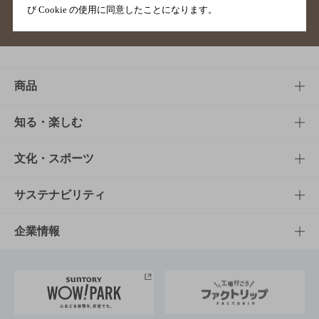
び Cookie の使用に同意したことになります。
サイトマップ
ご意見・ご感想
利用規約
商品
商品TOP
知る・楽しむ
商品一覧
知る・楽しむTOP
文化・スポーツ
商品発売情報
キャンペーン
文化・スポーツTOP
サステナビリティ
栄養成分一覧
工場見学
サントリーホール
サステナビリティTOP
企業情報
お料理・お酒レシピ
サントリー美術館
トップメッセージ
企業情報TOP
地域情報
サントリーサンバーズ大阪
サントリーが考えるサステナビリティ経営
企業概要