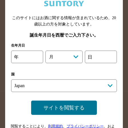
滋賀県のバー検索
和歌山県のバー検索
広島県のバー検索
岡山県のバー検索
山口県のバー検索
鳥取県のバー検索
このサイトにはお酒に関する情報が含まれているため、
20
歳以上の方を対象としています。
島根県のバー検索
徳島県のバー検索
誕生年月日を西暦でご入力下さい。
香川県のバー検索
愛媛県のバー検索
高知県のバー検索
福岡県のバー検索
生年月日
長崎県のバー検索
佐賀県のバー検索
年
月
日
大分県のバー検索
熊本県のバー検索
宮崎県のバー検索
鹿児島県のバー検索
国
沖縄県のバー検索
店舗登録方法のご案内
店舗情報更新方法のご案内
サイトを閲覧する
掲載店舗様ログイン
閲覧することにより、
利用規約
、
プライバシーポリシー
、およ