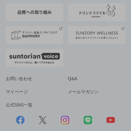
東京サントリーサンゴリアス
ESG情報ポータル
グループ企業一覧
サントリースポーツ
サステナビリティストーリーズ
事業所一覧
採用情報
お問い合わせ
Q&A
マイページ
メールマガジン
公式SNS一覧