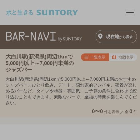
このページの本文へ移動
メニ
現在地
から探す
大白川駅(新潟県)周辺1kmで
一覧表示
地図表示
5,000円以上～7,000円未満の
ジャズバー
大白川駅(新潟県)周辺1kmで5,000円以上～7,000円未満のおすすめ
ジャズバー。ひとり飲み、デート、隠れ家的フンイキ、夜景が楽し
めるバーなど、タイプや特徴・雰囲気、ご予算の条件に合わせて絞
り込むこともできます。素敵なバーで、至福の時間を楽しんでくだ
さい。
0〜0
0
件を表示 ／
全
件