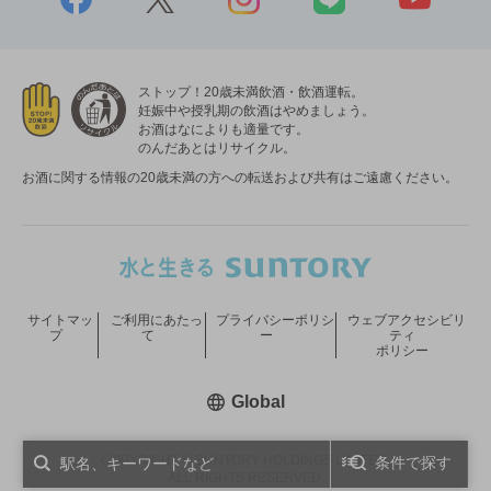
ストップ！20歳未満飲酒・飲酒運転。
妊娠中や授乳期の飲酒はやめましょう。
お酒はなによりも適量です。
のんだあとはリサイクル。
お酒に関する情報の20歳未満の方への転送および共有はご遠慮ください。
サイトマッ
ご利用にあたっ
プライバシーポリシ
ウェブアクセシビリ
プ
て
ー
ティ
ポリシー
新しいウィンドウで開く
Global
COPYRIGHT © SUNTORY HOLDINGS LIMITED.
条件で探す
ALL RIGHTS RESERVED.