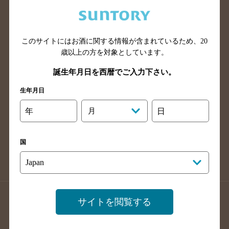
兵庫県のバー検索
奈良県のバー検索
滋賀県のバー検索
和歌山県のバー検索
広島県のバー検索
岡山県のバー検索
このサイトにはお酒に関する情報が含まれているため、
20
山口県のバー検索
鳥取県のバー検索
歳以上の方を対象としています。
島根県のバー検索
徳島県のバー検索
誕生年月日を西暦でご入力下さい。
香川県のバー検索
愛媛県のバー検索
生年月日
高知県のバー検索
福岡県のバー検索
年
月
日
長崎県のバー検索
佐賀県のバー検索
大分県のバー検索
熊本県のバー検索
国
宮崎県のバー検索
鹿児島県のバー検索
沖縄県のバー検索
店舗登録方法のご案内
店舗情報更新方法のご案内
サイトを閲覧する
掲載店舗様ログイン