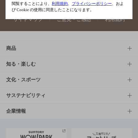
閲覧することにより、
利用規約
、
プライバシーポリシー
、およ
び Cookie の使用に同意したことになります。
サイトマップ
ご意見・ご感想
利用規約
商品
商品TOP
知る・楽しむ
商品一覧
知る・楽しむTOP
文化・スポーツ
商品発売情報
キャンペーン
文化・スポーツTOP
サステナビリティ
栄養成分一覧
工場見学
サントリーホール
サステナビリティTOP
企業情報
お料理・お酒レシピ
サントリー美術館
トップメッセージ
企業情報TOP