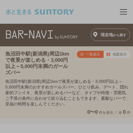
このページの本文へ移動
メニ
現在地
から探す
魚沼田中駅(新潟県)周辺1km
一覧表示
地図表示
で夜景が楽しめる・3,000円
以上～5,000円未満のガール
ズバー
魚沼田中駅(新潟県)周辺1kmで夜景が楽しめる・3,000円以上～
5,000円未満のおすすめガールズバー。ひとり飲み、デート、隠れ
家的フンイキ、夜景が楽しめるバーなど、タイプや特徴・雰囲気、
ご予算の条件に合わせて絞り込むこともできます。素敵なバーで、
至福の時間を楽しんでください。
0〜0
0
件を表示 ／
全
件