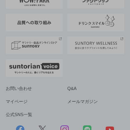
地域情報
サントリーサンバーズ大阪
サントリーが考えるサステナビリティ経営
企業概要
東京サントリーサンゴリアス
ESG情報ポータル
グループ企業一覧
サントリースポーツ
サステナビリティストーリーズ
事業所一覧
採用情報
お問い合わせ
Q&A
マイページ
メールマガジン
公式SNS一覧