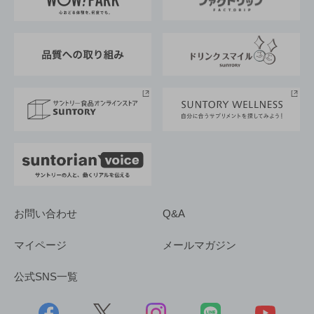
地域情報
サントリーサンバーズ大阪
サントリーが考えるサステナビリティ経営
企業概要
東京サントリーサンゴリアス
ESG情報ポータル
グループ企業一覧
サントリースポーツ
サステナビリティストーリーズ
事業所一覧
採用情報
お問い合わせ
Q&A
マイページ
メールマガジン
公式SNS一覧