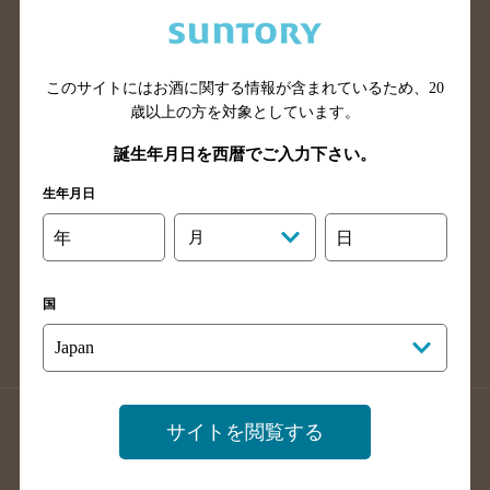
兵庫県のバー検索
奈良県のバー検索
滋賀県のバー検索
和歌山県のバー検索
広島県のバー検索
岡山県のバー検索
このサイトにはお酒に関する情報が含まれているため、
20
山口県のバー検索
鳥取県のバー検索
歳以上の方を対象としています。
島根県のバー検索
徳島県のバー検索
誕生年月日を西暦でご入力下さい。
香川県のバー検索
愛媛県のバー検索
生年月日
高知県のバー検索
福岡県のバー検索
年
月
日
長崎県のバー検索
佐賀県のバー検索
大分県のバー検索
熊本県のバー検索
国
宮崎県のバー検索
鹿児島県のバー検索
沖縄県のバー検索
店舗登録方法のご案内
店舗情報更新方法のご案内
サイトを閲覧する
掲載店舗様ログイン