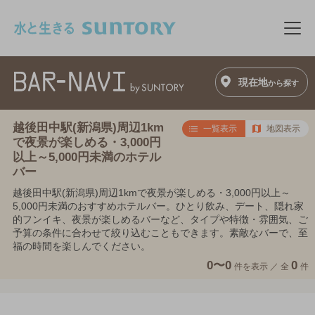
このページの本文へ移動
メニ
現在地
から探す
越後田中駅(新潟県)周辺1km
一覧表示
地図表示
で夜景が楽しめる・3,000円
以上～5,000円未満のホテル
バー
越後田中駅(新潟県)周辺1kmで夜景が楽しめる・3,000円以上～
5,000円未満のおすすめホテルバー。ひとり飲み、デート、隠れ家
的フンイキ、夜景が楽しめるバーなど、タイプや特徴・雰囲気、ご
予算の条件に合わせて絞り込むこともできます。素敵なバーで、至
福の時間を楽しんでください。
0〜0
0
件を表示 ／
全
件