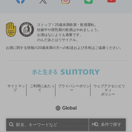
ストップ！20歳未満飲酒・飲酒運転。
妊娠中や授乳期の飲酒はやめましょう。
お酒はなによりも適量です。
のんだあとはリサイクル。
お酒に関する情報の20歳未満の方への転送および共有はご遠慮ください。
サイトマッ
ご利用にあたっ
プライバシーポリシ
ウェブアクセシビリ
プ
て
ー
ティ
ポリシー
新しいウィンドウで開く
Global
COPYRIGHT © SUNTORY HOLDINGS LIMITED.
条件で探す
ALL RIGHTS RESERVED.