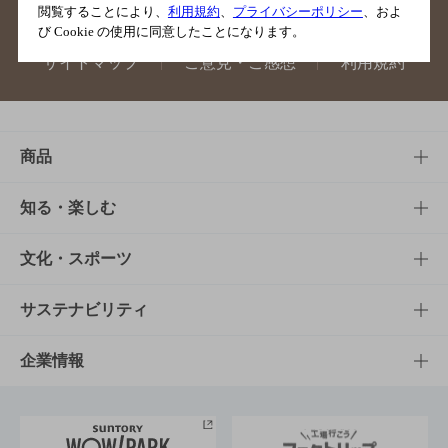
閲覧することにより、
利用規約
、
プライバシーポリシー
、およ
び Cookie の使用に同意したことになります。
サイトマップ
ご意見・ご感想
利用規約
商品
商品TOP
知る・楽しむ
商品一覧
知る・楽しむTOP
文化・スポーツ
商品発売情報
キャンペーン
文化・スポーツTOP
サステナビリティ
栄養成分一覧
工場見学
サントリーホール
サステナビリティTOP
企業情報
お料理・お酒レシピ
サントリー美術館
トップメッセージ
企業情報TOP