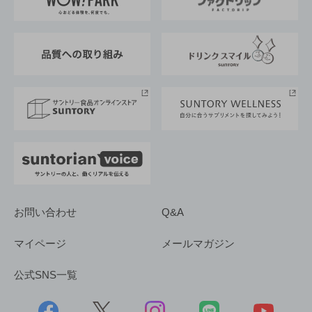
地域情報
サントリーサンバーズ大阪
サントリーが考えるサステナビリティ経営
企業概要
東京サントリーサンゴリアス
ESG情報ポータル
グループ企業一覧
サントリースポーツ
サステナビリティストーリーズ
事業所一覧
採用情報
お問い合わせ
Q&A
マイページ
メールマガジン
公式SNS一覧