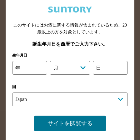
兵庫県のバー検索
奈良県のバー検索
滋賀県のバー検索
和歌山県のバー検索
広島県のバー検索
岡山県のバー検索
このサイトにはお酒に関する情報が含まれているため、
20
山口県のバー検索
鳥取県のバー検索
歳以上の方を対象としています。
島根県のバー検索
徳島県のバー検索
誕生年月日を西暦でご入力下さい。
香川県のバー検索
愛媛県のバー検索
生年月日
高知県のバー検索
福岡県のバー検索
年
月
日
長崎県のバー検索
佐賀県のバー検索
大分県のバー検索
熊本県のバー検索
国
宮崎県のバー検索
鹿児島県のバー検索
沖縄県のバー検索
店舗登録方法のご案内
店舗情報更新方法のご案内
サイトを閲覧する
掲載店舗様ログイン