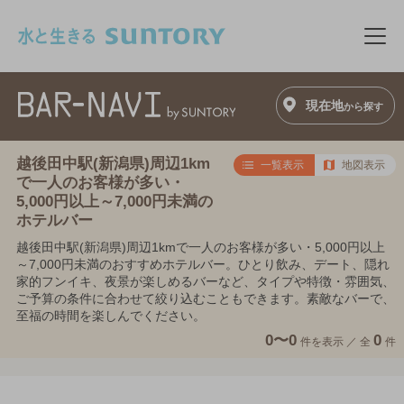
このページの本文へ移動
メニ
現在地
から探す
越後田中駅(新潟県)周辺1km
一覧表示
地図表示
で一人のお客様が多い・
5,000円以上～7,000円未満の
ホテルバー
越後田中駅(新潟県)周辺1kmで一人のお客様が多い・5,000円以上
～7,000円未満のおすすめホテルバー。ひとり飲み、デート、隠れ
家的フンイキ、夜景が楽しめるバーなど、タイプや特徴・雰囲気、
ご予算の条件に合わせて絞り込むこともできます。素敵なバーで、
至福の時間を楽しんでください。
0〜0
0
件を表示 ／
全
件