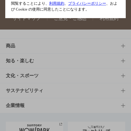
閲覧することにより、
利用規約
、
プライバシーポリシー
、およ
び Cookie の使用に同意したことになります。
サイトマップ
ご意見・ご感想
利用規約
商品
商品TOP
知る・楽しむ
商品一覧
知る・楽しむTOP
文化・スポーツ
商品発売情報
キャンペーン
文化・スポーツTOP
サステナビリティ
栄養成分一覧
工場見学
サントリーホール
サステナビリティTOP
企業情報
お料理・お酒レシピ
サントリー美術館
トップメッセージ
企業情報TOP