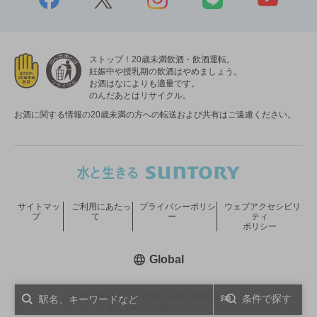
ストップ！20歳未満飲酒・飲酒運転。
妊娠中や授乳期の飲酒はやめましょう。
お酒はなによりも適量です。
のんだあとはリサイクル。
お酒に関する情報の20歳未満の方への転送および共有はご遠慮ください。
サイトマッ
ご利用にあたっ
プライバシーポリシ
ウェブアクセシビリ
プ
て
ー
ティ
ポリシー
新しいウィンドウで開く
Global
COPYRIGHT © SUNTORY HOLDINGS LIMITED.
条件で探す
ALL RIGHTS RESERVED.