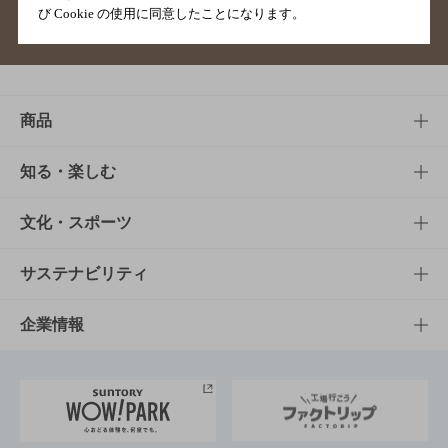
び Cookie の使用に同意したことになります。
サイトマップ
ご意見・ご感想
利用規約
商品
商品TOP
知る・楽しむ
商品一覧
知る・楽しむTOP
文化・スポーツ
商品発売情報
キャンペーン
文化・スポーツTOP
サステナビリティ
栄養成分一覧
工場見学
サントリーホール
サステナビリティTOP
企業情報
お料理・お酒レシピ
サントリー美術館
トップメッセージ
企業情報TOP
地域情報
サントリーサンバーズ大阪
サントリーが考えるサステナビリティ経営
企業概要