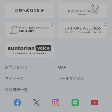
東京サントリーサンゴリアス
ESG情報ポータル
グループ企業一覧
サントリースポーツ
サステナビリティストーリーズ
事業所一覧
採用情報
お問い合わせ
Q&A
マイページ
メールマガジン
公式SNS一覧