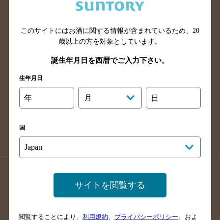
滋賀県のバー検索
和歌山県のバー検索
広島県のバー検索
岡山県のバー検索
山口県のバー検索
鳥取県のバー検索
このサイトにはお酒に関する情報が含まれているため、
20
歳以上の方を対象としています。
島根県のバー検索
徳島県のバー検索
誕生年月日を西暦でご入力下さい。
香川県のバー検索
愛媛県のバー検索
高知県のバー検索
福岡県のバー検索
生年月日
長崎県のバー検索
佐賀県のバー検索
年
月
日
大分県のバー検索
熊本県のバー検索
宮崎県のバー検索
鹿児島県のバー検索
国
沖縄県のバー検索
店舗登録方法のご案内
店舗情報更新方法のご案内
サイトを閲覧する
掲載店舗様ログイン
閲覧することにより、
利用規約
、
プライバシーポリシー
、およ