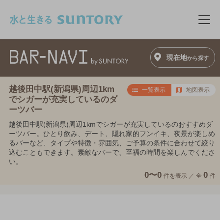
このページの本文へ移動
メニ
現在地
から探す
越後田中駅(新潟県)周辺1km
一覧表示
地図表示
でシガーが充実しているのダ
ーツバー
越後田中駅(新潟県)周辺1kmでシガーが充実しているのおすすめダ
ーツバー。ひとり飲み、デート、隠れ家的フンイキ、夜景が楽しめ
るバーなど、タイプや特徴・雰囲気、ご予算の条件に合わせて絞り
込むこともできます。素敵なバーで、至福の時間を楽しんでくださ
い。
0〜0
0
件を表示 ／
全
件