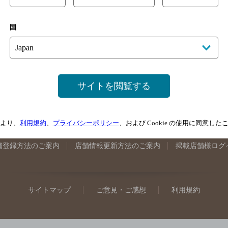
手県のバー検索
宮城県のバー検索
秋田県のバー検索
山形
国
馬県のバー検索
山梨県のバー検索
長野県のバー検索
新潟
埼玉県のバー検索
愛知県のバー検索
静岡県のバー検索
三
井県のバー検索
大阪府のバー検索
京都府のバー検索
兵庫
広島県のバー検索
岡山県のバー検索
山口県のバー検索
鳥
サイトを閲覧する
媛県のバー検索
高知県のバー検索
福岡県のバー検索
長崎
崎県のバー検索
鹿児島県のバー検索
沖縄県のバー検索
より、
利用規約
、
プライバシーポリシー
、および Cookie の使用に同意し
舗登録方法のご案内
店舗情報更新方法のご案内
掲載店舗様ログ
サイトマップ
ご意見・ご感想
利用規約