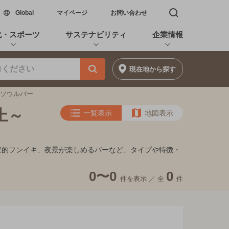
新しいウィンドウで開く
Global
マイページ
お問い合わせ
検索窓を開く
化・スポーツ
サステナビリティ
企業情報
現在地
から探す
のソウルバー
上～
一覧表示
地図表示
隠れ家的フンイキ、夜景が楽しめるバーなど、タイプや特徴・
0〜0
0
件を表示 ／
全
件