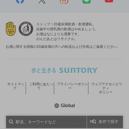
ストップ！20歳未満飲酒・飲酒運転。
妊娠中や授乳期の飲酒はやめましょう。
お酒はなによりも適量です。
のんだあとはリサイクル。
お酒に関する情報の20歳未満の方への転送および共有はご遠慮ください。
サイトマッ
ご利用にあたっ
プライバシーポリシ
ウェブアクセシビリ
プ
て
ー
ティ
ポリシー
新しいウィンドウで開く
Global
COPYRIGHT © SUNTORY HOLDINGS LIMITED.
条件で探す
ALL RIGHTS RESERVED.