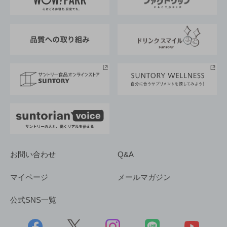
地域情報
サントリーサンバーズ大阪
サントリーが考えるサステナビリティ経営
企業概要
東京サントリーサンゴリアス
ESG情報ポータル
グループ企業一覧
サントリースポーツ
サステナビリティストーリーズ
事業所一覧
採用情報
お問い合わせ
Q&A
マイページ
メールマガジン
公式SNS一覧