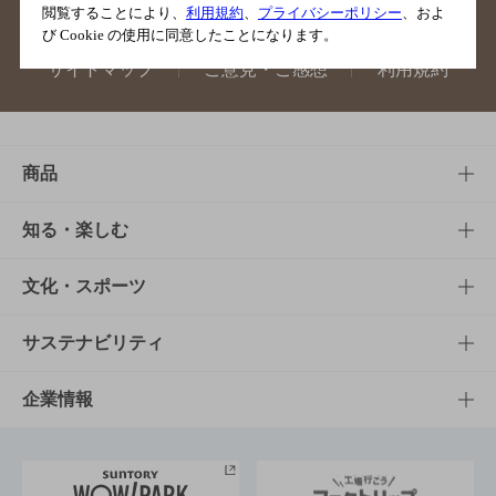
閲覧することにより、
利用規約
、
プライバシーポリシー
、およ
び Cookie の使用に同意したことになります。
サイトマップ
ご意見・ご感想
利用規約
商品
商品TOP
知る・楽しむ
商品一覧
知る・楽しむTOP
文化・スポーツ
商品発売情報
キャンペーン
文化・スポーツTOP
サステナビリティ
栄養成分一覧
工場見学
サントリーホール
サステナビリティTOP
企業情報
お料理・お酒レシピ
サントリー美術館
トップメッセージ
企業情報TOP