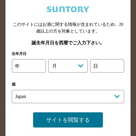
兵庫県のバー検索
奈良県のバー検索
滋賀県のバー検索
和歌山県のバー検索
広島県のバー検索
岡山県のバー検索
このサイトにはお酒に関する情報が含まれているため、
20
山口県のバー検索
鳥取県のバー検索
歳以上の方を対象としています。
島根県のバー検索
徳島県のバー検索
誕生年月日を西暦でご入力下さい。
香川県のバー検索
愛媛県のバー検索
生年月日
高知県のバー検索
福岡県のバー検索
年
月
日
長崎県のバー検索
佐賀県のバー検索
大分県のバー検索
熊本県のバー検索
国
宮崎県のバー検索
鹿児島県のバー検索
沖縄県のバー検索
店舗登録方法のご案内
店舗情報更新方法のご案内
サイトを閲覧する
掲載店舗様ログイン