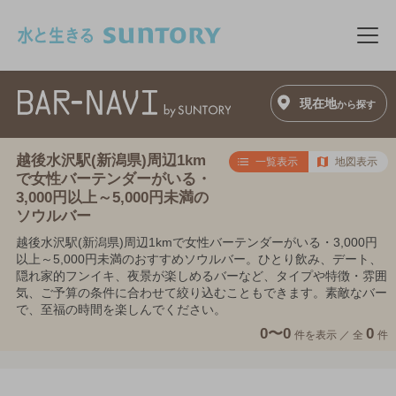
このページの本文へ移動
メニ
現在地
から探す
越後水沢駅(新潟県)周辺1km
一覧表示
地図表示
で女性バーテンダーがいる・
3,000円以上～5,000円未満の
ソウルバー
越後水沢駅(新潟県)周辺1kmで女性バーテンダーがいる・3,000円
以上～5,000円未満のおすすめソウルバー。ひとり飲み、デート、
隠れ家的フンイキ、夜景が楽しめるバーなど、タイプや特徴・雰囲
気、ご予算の条件に合わせて絞り込むこともできます。素敵なバー
で、至福の時間を楽しんでください。
0〜0
0
件を表示 ／
全
件