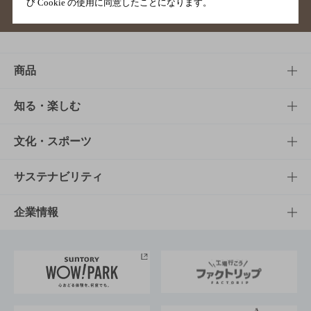
び Cookie の使用に同意したことになります。
サイトマップ
ご意見・ご感想
利用規約
商品
商品TOP
知る・楽しむ
商品一覧
知る・楽しむTOP
文化・スポーツ
商品発売情報
キャンペーン
文化・スポーツTOP
サステナビリティ
栄養成分一覧
工場見学
サントリーホール
サステナビリティTOP
企業情報
お料理・お酒レシピ
サントリー美術館
トップメッセージ
企業情報TOP
地域情報
サントリーサンバーズ大阪
サントリーが考えるサステナビリティ経営
企業概要