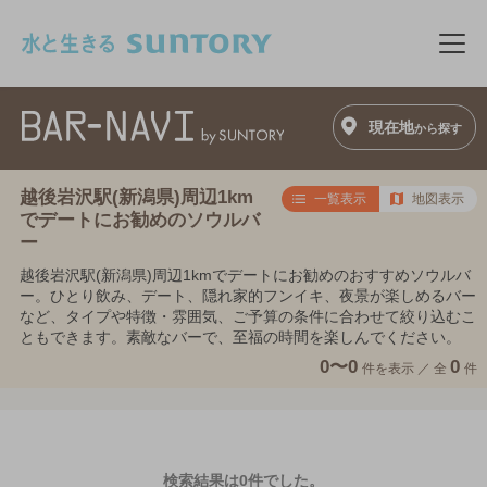
このページの本文へ移動
メニ
現在地
から探す
越後岩沢駅(新潟県)周辺1km
一覧表示
地図表示
でデートにお勧めのソウルバ
ー
越後岩沢駅(新潟県)周辺1kmでデートにお勧めのおすすめソウルバ
ー。ひとり飲み、デート、隠れ家的フンイキ、夜景が楽しめるバー
など、タイプや特徴・雰囲気、ご予算の条件に合わせて絞り込むこ
ともできます。素敵なバーで、至福の時間を楽しんでください。
0〜0
0
件を表示 ／
全
件
検索結果は0件でした。