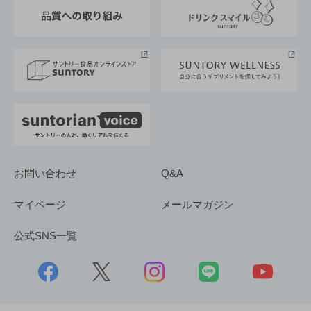
東京サントリーサンゴリアス
ESG情報ポータル
グループ企業一覧
サントリースポーツ
サステナビリティストーリーズ
事業所一覧
採用情報
お問い合わせ
Q&A
マイページ
メールマガジン
公式SNS一覧