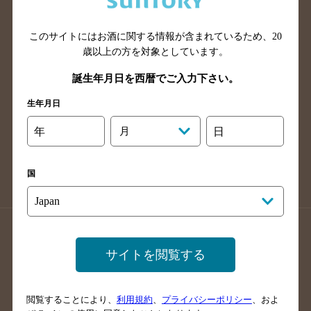
広島県のバー検索
岡山県のバー検索
山口県のバー検索
鳥取県のバー検索
このサイトにはお酒に関する情報が含まれているため、
20
島根県のバー検索
徳島県のバー検索
歳以上の方を対象としています。
香川県のバー検索
愛媛県のバー検索
誕生年月日を西暦でご入力下さい。
高知県のバー検索
福岡県のバー検索
生年月日
長崎県のバー検索
佐賀県のバー検索
年
月
日
大分県のバー検索
熊本県のバー検索
宮崎県のバー検索
鹿児島県のバー検索
国
沖縄県のバー検索
店舗登録方法のご案内
店舗情報更新方法のご案内
サイトを閲覧する
掲載店舗様ログイン
閲覧することにより、
利用規約
、
プライバシーポリシー
、およ