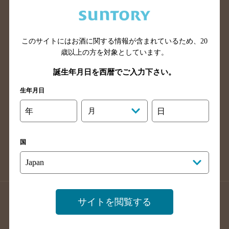
兵庫県のバー検索
奈良県のバー検索
滋賀県のバー検索
和歌山県のバー検索
広島県のバー検索
岡山県のバー検索
このサイトにはお酒に関する情報が含まれているため、
20
山口県のバー検索
鳥取県のバー検索
歳以上の方を対象としています。
島根県のバー検索
徳島県のバー検索
誕生年月日を西暦でご入力下さい。
香川県のバー検索
愛媛県のバー検索
生年月日
高知県のバー検索
福岡県のバー検索
年
月
日
長崎県のバー検索
佐賀県のバー検索
大分県のバー検索
熊本県のバー検索
国
宮崎県のバー検索
鹿児島県のバー検索
沖縄県のバー検索
店舗登録方法のご案内
店舗情報更新方法のご案内
サイトを閲覧する
掲載店舗様ログイン