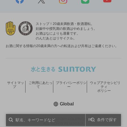
ストップ！20歳未満飲酒・飲酒運転。
妊娠中や授乳期の飲酒はやめましょう。
お酒はなによりも適量です。
のんだあとはリサイクル。
お酒に関する情報の20歳未満の方への転送および共有はご遠慮ください。
サイトマッ
ご利用にあたっ
プライバシーポリシ
ウェブアクセシビリ
プ
て
ー
ティ
ポリシー
新しいウィンドウで開く
Global
COPYRIGHT © SUNTORY HOLDINGS LIMITED.
条件で探す
ALL RIGHTS RESERVED.