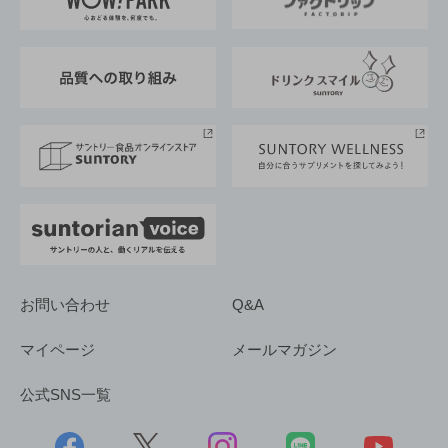
地域情報
サントリーサンバーズ大阪
サントリーが考えるサステナビリティ経営
企業概要
東京サントリーサンゴリアス
ESG情報ポータル
グループ企業一覧
サントリースポーツ
サステナビリティストーリーズ
事業所一覧
採用情報
お問い合わせ
Q&A
マイページ
メールマガジン
公式SNS一覧