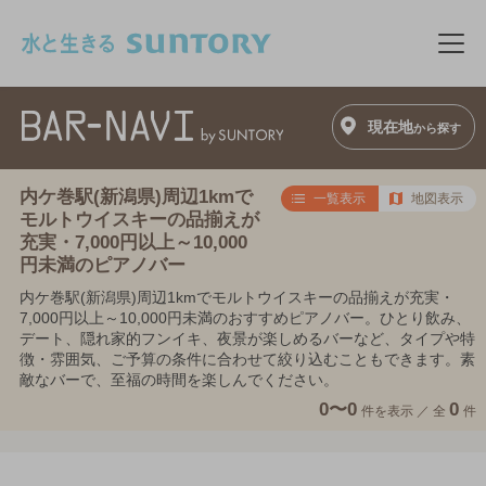
このページの本文へ移動
メニ
現在地
から探す
内ケ巻駅(新潟県)周辺1kmで
一覧表示
地図表示
モルトウイスキーの品揃えが
充実・7,000円以上～10,000
円未満のピアノバー
内ケ巻駅(新潟県)周辺1kmでモルトウイスキーの品揃えが充実・
7,000円以上～10,000円未満のおすすめピアノバー。ひとり飲み、
デート、隠れ家的フンイキ、夜景が楽しめるバーなど、タイプや特
徴・雰囲気、ご予算の条件に合わせて絞り込むこともできます。素
敵なバーで、至福の時間を楽しんでください。
0〜0
0
件を表示 ／
全
件