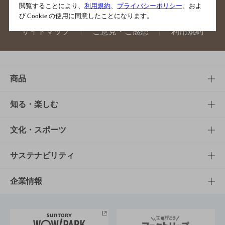
閲覧することにより、
利用規約
、
プライバシーポリシー
、およ
び Cookie の使用に同意したことになります。
サイトマップ
ご意見・ご感想
利用規約
商品
商品TOP
知る・楽しむ
商品一覧
知る・楽しむTOP
文化・スポーツ
商品発売情報
キャンペーン
文化・スポーツTOP
サステナビリティ
栄養成分一覧
工場見学
サントリーホール
サステナビリティTOP
企業情報
お料理・お酒レシピ
サントリー美術館
トップメッセージ
企業情報TOP