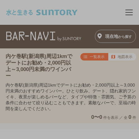
このページの本文へ移動
メニ
現在地
から探す
内ケ巻駅(新潟県)周辺1kmで
一覧表示
地図表示
デートにお勧め・2,000円以
上～3,000円未満のワインバ
ー
内ケ巻駅(新潟県)周辺1kmでデートにお勧め・2,000円以上～3,000
円未満のおすすめワインバー。ひとり飲み、デート、隠れ家的フン
イキ、夜景が楽しめるバーなど、タイプや特徴・雰囲気、ご予算の
条件に合わせて絞り込むこともできます。素敵なバーで、至福の時
間を楽しんでください。
0〜0
0
件を表示 ／
全
件