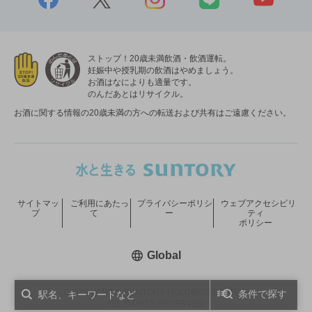
ストップ！20歳未満飲酒・飲酒運転。
妊娠中や授乳期の飲酒はやめましょう。
お酒はなによりも適量です。
のんだあとはリサイクル。
お酒に関する情報の20歳未満の方への転送および共有はご遠慮ください。
サイトマッ
ご利用にあたっ
プライバシーポリシ
ウェブアクセシビリ
プ
て
ー
ティ
ポリシー
新しいウィンドウで開く
Global
COPYRIGHT © SUNTORY HOLDINGS LIMITED.
条件で探す
ALL RIGHTS RESERVED.