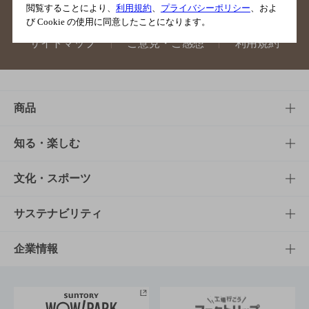
閲覧することにより、
利用規約
、
プライバシーポリシー
、およ
び Cookie の使用に同意したことになります。
サイトマップ
ご意見・ご感想
利用規約
商品
商品TOP
知る・楽しむ
商品一覧
知る・楽しむTOP
文化・スポーツ
商品発売情報
キャンペーン
文化・スポーツTOP
サステナビリティ
栄養成分一覧
工場見学
サントリーホール
サステナビリティTOP
企業情報
お料理・お酒レシピ
サントリー美術館
トップメッセージ
企業情報TOP