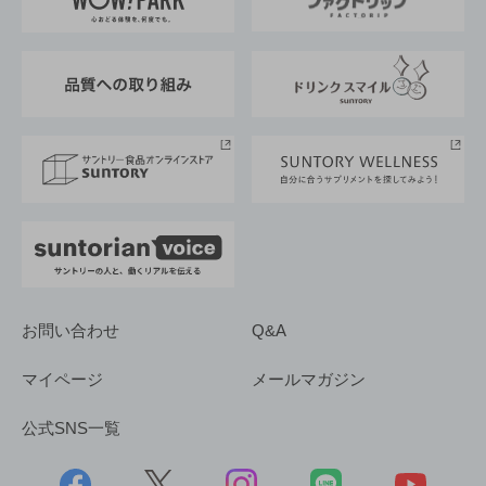
地域情報
サントリーサンバーズ大阪
サントリーが考えるサステナビリティ経営
企業概要
東京サントリーサンゴリアス
ESG情報ポータル
グループ企業一覧
サントリースポーツ
サステナビリティストーリーズ
事業所一覧
採用情報
お問い合わせ
Q&A
マイページ
メールマガジン
公式SNS一覧