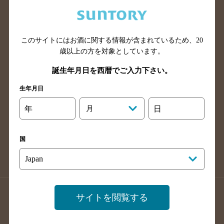
兵庫県のバー検索
奈良県のバー検索
滋賀県のバー検索
和歌山県のバー検索
広島県のバー検索
岡山県のバー検索
このサイトにはお酒に関する情報が含まれているため、
20
山口県のバー検索
鳥取県のバー検索
歳以上の方を対象としています。
島根県のバー検索
徳島県のバー検索
誕生年月日を西暦でご入力下さい。
香川県のバー検索
愛媛県のバー検索
生年月日
高知県のバー検索
福岡県のバー検索
年
月
日
長崎県のバー検索
佐賀県のバー検索
大分県のバー検索
熊本県のバー検索
国
宮崎県のバー検索
鹿児島県のバー検索
沖縄県のバー検索
店舗登録方法のご案内
店舗情報更新方法のご案内
サイトを閲覧する
掲載店舗様ログイン