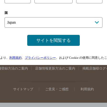
手県のバー検索
宮城県のバー検索
秋田県のバー検索
山形
国
馬県のバー検索
山梨県のバー検索
長野県のバー検索
新潟
埼玉県のバー検索
愛知県のバー検索
静岡県のバー検索
三
井県のバー検索
大阪府のバー検索
京都府のバー検索
兵庫
広島県のバー検索
岡山県のバー検索
山口県のバー検索
鳥
サイトを閲覧する
媛県のバー検索
高知県のバー検索
福岡県のバー検索
長崎
崎県のバー検索
鹿児島県のバー検索
沖縄県のバー検索
より、
利用規約
、
プライバシーポリシー
、および Cookie の使用に同意し
舗登録方法のご案内
店舗情報更新方法のご案内
掲載店舗様ログ
サイトマップ
ご意見・ご感想
利用規約