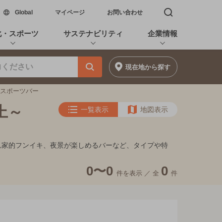
新しいウィンドウで開く
Global
マイページ
お問い合わせ
検索窓を開く
化・スポーツ
サステナビリティ
企業情報
現在地
から探す
満のスポーツバー
上～
一覧表示
地図表示
、隠れ家的フンイキ、夜景が楽しめるバーなど、タイプや特
0〜0
0
件を表示 ／
全
件