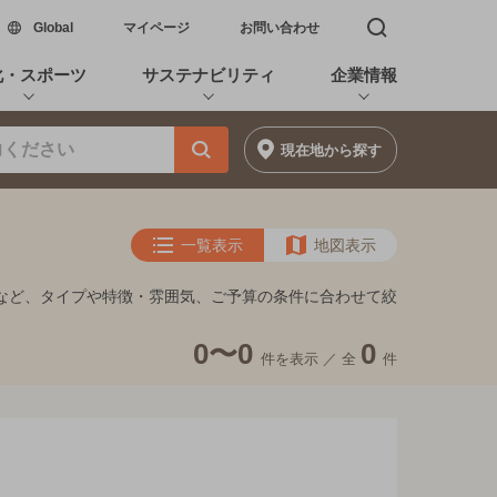
新しいウィンドウで開く
Global
マイページ
お問い合わせ
検索窓を開く
化・スポーツ
サステナビリティ
企業情報
現在地
から探す
一覧表示
地図表示
ーなど、タイプや特徴・雰囲気、ご予算の条件に合わせて絞
0〜0
0
件を表示 ／
全
件