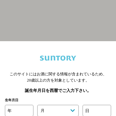
関連ページ
このサイトにはお酒に関する情報が含まれているため、
20歳以上の方を対象としています。
誕生年月日を西暦でご入力下さい。
生年月日
年
月
日