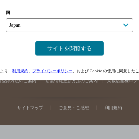
手県のバー検索
宮城県のバー検索
秋田県のバー検索
山形
国
馬県のバー検索
山梨県のバー検索
長野県のバー検索
新潟
埼玉県のバー検索
愛知県のバー検索
静岡県のバー検索
三
井県のバー検索
大阪府のバー検索
京都府のバー検索
兵庫
広島県のバー検索
岡山県のバー検索
山口県のバー検索
鳥
サイトを閲覧する
媛県のバー検索
高知県のバー検索
福岡県のバー検索
長崎
崎県のバー検索
鹿児島県のバー検索
沖縄県のバー検索
より、
利用規約
、
プライバシーポリシー
、および Cookie の使用に同意し
舗登録方法のご案内
店舗情報更新方法のご案内
掲載店舗様ログ
サイトマップ
ご意見・ご感想
利用規約