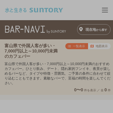
このページの本文へ移動
メニ
現在地
から探す
富山県で外国人客が多い・
一覧表示
地図表示
7,000円以上～10,000円未満
のカフェバー
富山県で外国人客が多い・7,000円以上～10,000円未満のおすすめ
カフェバー。ひとり飲み、デート、隠れ家的フンイキ、夜景が楽し
めるバーなど、タイプや特徴・雰囲気、ご予算の条件に合わせて絞
り込むこともできます。素敵なバーで、至福の時間を楽しんでくだ
さい。
0〜0
0
件を表示 ／
全
件