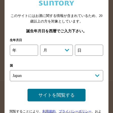
滋賀県のバー検索
和歌山県のバー検索
広島県のバー検索
岡山県のバー検索
山口県のバー検索
鳥取県のバー検索
このサイトにはお酒に関する情報が含まれているため、
20
歳以上の方を対象としています。
島根県のバー検索
徳島県のバー検索
誕生年月日を西暦でご入力下さい。
香川県のバー検索
愛媛県のバー検索
高知県のバー検索
福岡県のバー検索
生年月日
長崎県のバー検索
佐賀県のバー検索
年
月
日
大分県のバー検索
熊本県のバー検索
宮崎県のバー検索
鹿児島県のバー検索
国
沖縄県のバー検索
店舗登録方法のご案内
店舗情報更新方法のご案内
サイトを閲覧する
掲載店舗様ログイン
閲覧することにより、
利用規約
、
プライバシーポリシー
、およ