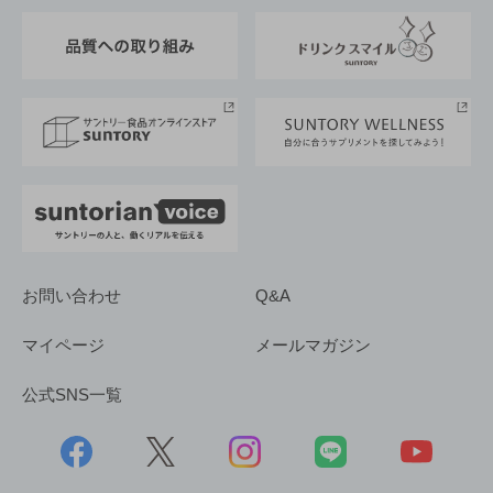
東京サントリーサンゴリアス
ESG情報ポータル
グループ企業一覧
サントリースポーツ
サステナビリティストーリーズ
事業所一覧
採用情報
お問い合わせ
Q&A
マイページ
メールマガジン
公式SNS一覧