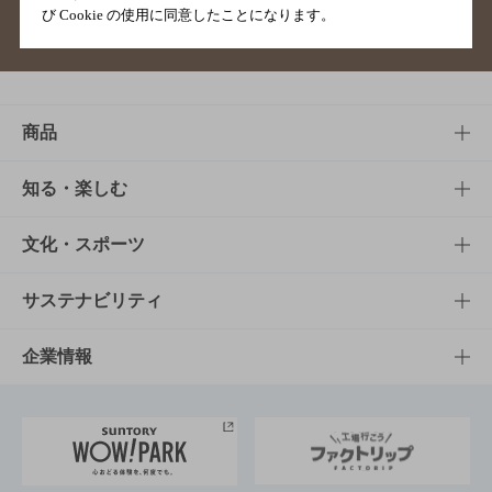
び Cookie の使用に同意したことになります。
サイトマップ
ご意見・ご感想
利用規約
商品
商品TOP
知る・楽しむ
商品一覧
知る・楽しむTOP
文化・スポーツ
商品発売情報
キャンペーン
文化・スポーツTOP
サステナビリティ
栄養成分一覧
工場見学
サントリーホール
サステナビリティTOP
企業情報
お料理・お酒レシピ
サントリー美術館
トップメッセージ
企業情報TOP
地域情報
サントリーサンバーズ大阪
サントリーが考えるサステナビリティ経営
企業概要