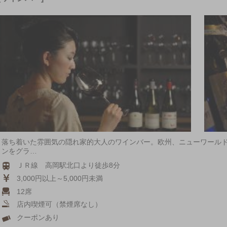
落ち着いた雰囲気の隠れ家的大人のワインバー。欧州、ニューワールド
ンをグラ…
ＪＲ線 高岡駅北口より徒歩8分
3,000円以上～5,000円未満
12席
店内喫煙可（禁煙席なし）
クーポンあり