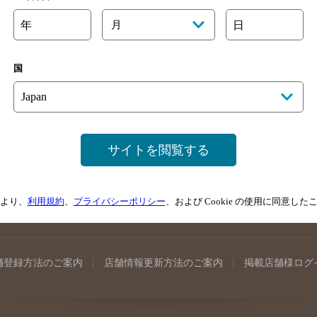
年
月
日
国
手県のバー検索
宮城県のバー検索
秋田県のバー検索
山形
馬県のバー検索
山梨県のバー検索
長野県のバー検索
新潟
埼玉県のバー検索
愛知県のバー検索
静岡県のバー検索
三
サイトを閲覧する
井県のバー検索
大阪府のバー検索
京都府のバー検索
兵庫
広島県のバー検索
岡山県のバー検索
山口県のバー検索
鳥
媛県のバー検索
高知県のバー検索
福岡県のバー検索
長崎
より、
利用規約
、
プライバシーポリシー
、および Cookie の使用に同意し
崎県のバー検索
鹿児島県のバー検索
沖縄県のバー検索
舗登録方法のご案内
店舗情報更新方法のご案内
掲載店舗様ログ