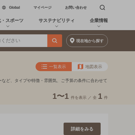
新しいウィンドウで開く
Global
マイページ
お問い合わせ
検索窓を開く
化・スポーツ
サステナビリティ
企業情報
現在地
から探す
一覧表示
地図表示
ーなど、タイプや特徴・雰囲気、ご予算の条件に合わせて
1〜1
1
件を表示 ／
全
件
詳細を
みる