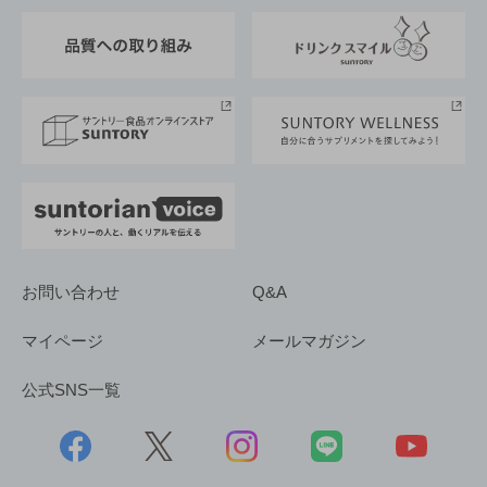
東京サントリーサンゴリアス
ESG情報ポータル
グループ企業一覧
サントリースポーツ
サステナビリティストーリーズ
事業所一覧
採用情報
お問い合わせ
Q&A
マイページ
メールマガジン
公式SNS一覧