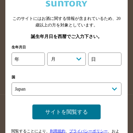
滋賀県のバー検索
和歌山県のバー検索
広島県のバー検索
岡山県のバー検索
山口県のバー検索
鳥取県のバー検索
このサイトにはお酒に関する情報が含まれているため、
20
歳以上の方を対象としています。
島根県のバー検索
徳島県のバー検索
誕生年月日を西暦でご入力下さい。
香川県のバー検索
愛媛県のバー検索
高知県のバー検索
福岡県のバー検索
生年月日
長崎県のバー検索
佐賀県のバー検索
年
月
日
大分県のバー検索
熊本県のバー検索
宮崎県のバー検索
鹿児島県のバー検索
国
沖縄県のバー検索
店舗登録方法のご案内
店舗情報更新方法のご案内
サイトを閲覧する
掲載店舗様ログイン
閲覧することにより、
利用規約
、
プライバシーポリシー
、およ