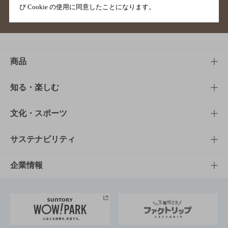
び Cookie の使用に同意したことになります。
サイトマップ
ご意見・ご感想
利用規約
商品
商品TOP
知る・楽しむ
商品一覧
知る・楽しむTOP
文化・スポーツ
商品発売情報
キャンペーン
文化・スポーツTOP
サステナビリティ
栄養成分一覧
工場見学
サントリーホール
サステナビリティTOP
企業情報
お料理・お酒レシピ
サントリー美術館
トップメッセージ
企業情報TOP
地域情報
サントリーサンバーズ大阪
サントリーが考えるサステナビリティ経営
企業概要