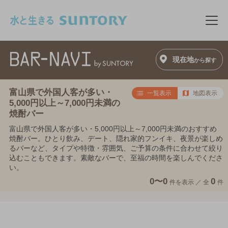
このページの本文へ移動
メニ
現在地
から探す
富山県で外国人客が多い・
一覧表示
地図表示
5,000円以上～7,000円未満の
焼酎バー
富山県で外国人客が多い・5,000円以上～7,000円未満のおすすめ
焼酎バー。ひとり飲み、デート、隠れ家的フンイキ、夜景が楽しめ
るバーなど、タイプや特徴・雰囲気、ご予算の条件に合わせて絞り
込むこともできます。素敵なバーで、至福の時間を楽しんでくださ
い。
0〜0
0
件を表示 ／
全
件