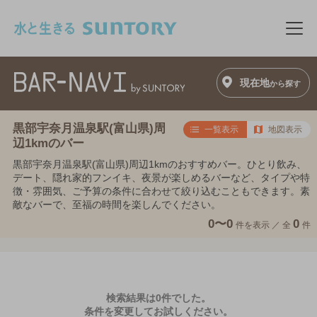
このページの本文へ移動
メニ
現在地
から探す
黒部宇奈月温泉駅(富山県)周
一覧表示
地図表示
辺1kmのバー
黒部宇奈月温泉駅(富山県)周辺1kmのおすすめバー。ひとり飲み、
デート、隠れ家的フンイキ、夜景が楽しめるバーなど、タイプや特
徴・雰囲気、ご予算の条件に合わせて絞り込むこともできます。素
敵なバーで、至福の時間を楽しんでください。
0〜0
0
件を表示 ／
全
件
検索結果は0件でした。
条件を変更してお試しください。