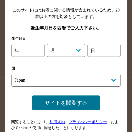
山口県のバー検索
鳥取県のバー検索
このサイトにはお酒に関する情報が含まれているため、
20
島根県のバー検索
徳島県のバー検索
歳以上の方を対象としています。
香川県のバー検索
愛媛県のバー検索
誕生年月日を西暦でご入力下さい。
高知県のバー検索
福岡県のバー検索
長崎県のバー検索
佐賀県のバー検索
生年月日
大分県のバー検索
熊本県のバー検索
年
月
日
宮崎県のバー検索
鹿児島県のバー検索
沖縄県のバー検索
国
店舗登録方法のご案内
店舗情報更新方法のご案内
掲載店舗様ログイン
サイトを閲覧する
閲覧することにより、
利用規約
、
プライバシーポリシー
、およ
サイトマップ
ご意見・ご感想
利用規約
び Cookie の使用に同意したことになります。