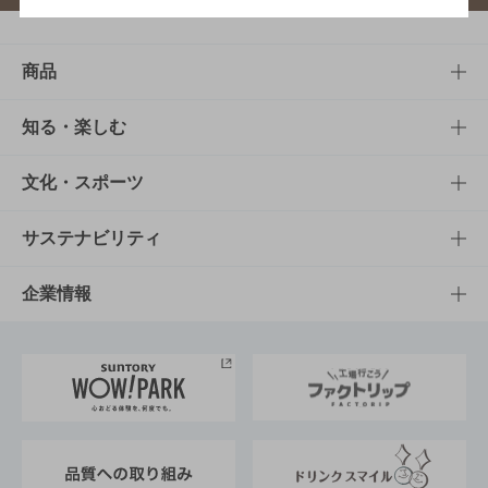
商品
商品TOP
知る・楽しむ
商品一覧
知る・楽しむTOP
文化・スポーツ
商品発売情報
キャンペーン
文化・スポーツTOP
サステナビリティ
栄養成分一覧
工場見学
サントリーホール
サステナビリティTOP
企業情報
お料理・お酒レシピ
サントリー美術館
トップメッセージ
企業情報TOP
地域情報
サントリーサンバーズ大阪
サントリーが考えるサステナビリティ経営
企業概要
東京サントリーサンゴリアス
ESG情報ポータル
グループ企業一覧