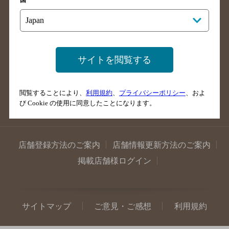
国
島根県のバー検索
徳島県のバー検索
香川県のバー検索
愛媛県のバー検索
高知県のバー検索
福岡県のバー検索
長崎県のバー検索
佐賀県のバー検索
サイトを閲覧する
大分県のバー検索
熊本県のバー検索
宮崎県のバー検索
鹿児島県のバー検索
閲覧することにより、
利用規約
、
プライバシーポリシー
、およ
び Cookie の使用に同意したことになります。
沖縄県のバー検索
店舗登録方法のご案内
店舗情報更新方法のご案内
掲載店舗様ログイン
サイトマップ
ご意見・ご感想
利用規約