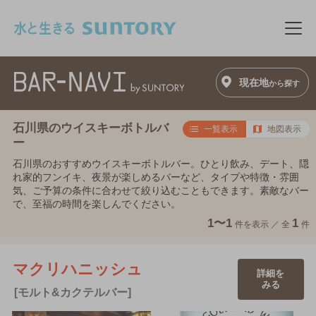
このページの本文へ移動
メニ
現在地
から探す
石川県のウイスキーボトルバ
一覧表示
地図表示
ー
石川県のおすすめウイスキーボトルバー。ひとり飲み、デート、隠
れ家的フンイキ、夜景が楽しめるバーなど、タイプや特徴・雰囲
気、ご予算の条件に合わせて絞り込むこともできます。素敵なバー
で、至福の時間を楽しんでください。
1〜1
1
件を表示 ／
全
件
マクリハニッシュ
詳細を
みる
[モルト&カクテルバー]