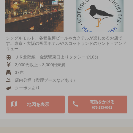
シングルモルト、各種生樽ビールやカクテルが楽しめるお店で
す。東京・大阪の帝国ホテルやスコットランドのセント・アンド
リュー…
ＪＲ北陸線 金沢駅東口よりタクシーで10分
2,000円以上～3,000円未満
37席
店内分煙（喫煙ブースなどあり）
クーポンあり
電話をかける
地図を表示
076-233-0072