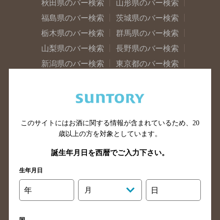
秋田県のバー検索
山形県のバー検索
福島県のバー検索
茨城県のバー検索
栃木県のバー検索
群馬県のバー検索
山梨県のバー検索
長野県のバー検索
新潟県のバー検索
東京都のバー検索
神奈川県のバー検索
千葉県のバー検索
埼玉県のバー検索
愛知県のバー検索
静岡県のバー検索
三重県のバー検索
このサイトにはお酒に関する情報が含まれているため、
20
岐阜県のバー検索
富山県のバー検索
歳以上の方を対象としています。
石川県のバー検索
福井県のバー検索
誕生年月日を西暦でご入力下さい。
大阪府のバー検索
京都府のバー検索
兵庫県のバー検索
奈良県のバー検索
生年月日
滋賀県のバー検索
和歌山県のバー検索
年
月
日
広島県のバー検索
岡山県のバー検索
山口県のバー検索
鳥取県のバー検索