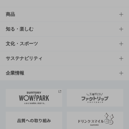
商品
商品TOP
知る・楽しむ
商品一覧
知る・楽しむTOP
文化・スポーツ
商品発売情報
キャンペーン
文化・スポーツTOP
サステナビリティ
栄養成分一覧
工場見学
サントリーホール
サステナビリティTOP
企業情報
お料理・お酒レシピ
サントリー美術館
トップメッセージ
企業情報TOP
地域情報
サントリーサンバーズ大阪
サントリーが考えるサステナビリティ経営
企業概要
東京サントリーサンゴリアス
ESG情報ポータル
グループ企業一覧
サントリースポーツ