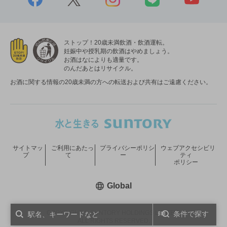
ストップ！20歳未満飲酒・飲酒運転。
妊娠中や授乳期の飲酒はやめましょう。
お酒はなによりも適量です。
のんだあとはリサイクル。
お酒に関する情報の20歳未満の方への転送および共有はご遠慮ください。
サイトマッ
ご利用にあたっ
プライバシーポリシ
ウェブアクセシビリ
プ
て
ー
ティ
ポリシー
新しいウィンドウで開く
Global
COPYRIGHT © SUNTORY HOLDINGS LIMITED.
条件で探す
ALL RIGHTS RESERVED.