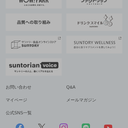
地域情報
サントリーサンバーズ大阪
サントリーが考えるサステナビリティ経営
企業概要
東京サントリーサンゴリアス
ESG情報ポータル
グループ企業一覧
サントリースポーツ
サステナビリティストーリーズ
事業所一覧
採用情報
お問い合わせ
Q&A
マイページ
メールマガジン
公式SNS一覧