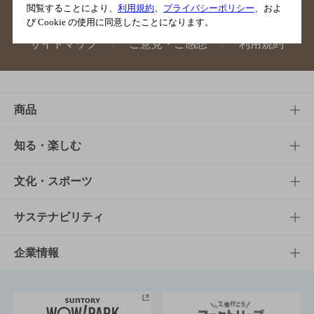
閲覧することにより、
利用規約
、
プライバシーポリシー
、およ
び Cookie の使用に同意したことになります。
サイトマップ
ご意見・ご感想
利用規約
商品
商品TOP
知る・楽しむ
商品一覧
知る・楽しむTOP
文化・スポーツ
商品発売情報
キャンペーン
文化・スポーツTOP
サステナビリティ
栄養成分一覧
工場見学
サントリーホール
サステナビリティTOP
企業情報
お料理・お酒レシピ
サントリー美術館
トップメッセージ
企業情報TOP