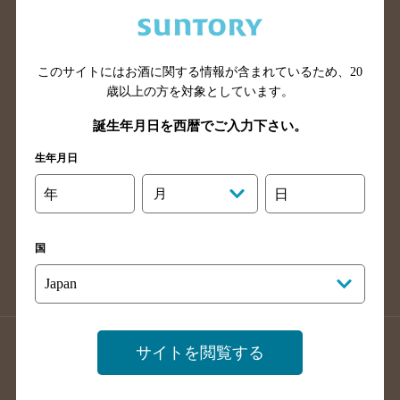
兵庫県のバー検索
奈良県のバー検索
滋賀県のバー検索
和歌山県のバー検索
広島県のバー検索
岡山県のバー検索
このサイトにはお酒に関する情報が含まれているため、
20
山口県のバー検索
鳥取県のバー検索
歳以上の方を対象としています。
島根県のバー検索
徳島県のバー検索
誕生年月日を西暦でご入力下さい。
香川県のバー検索
愛媛県のバー検索
生年月日
高知県のバー検索
福岡県のバー検索
年
月
日
長崎県のバー検索
佐賀県のバー検索
大分県のバー検索
熊本県のバー検索
国
宮崎県のバー検索
鹿児島県のバー検索
沖縄県のバー検索
店舗登録方法のご案内
店舗情報更新方法のご案内
サイトを閲覧する
掲載店舗様ログイン