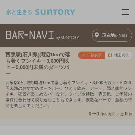
このページの本文へ移動
メニ
現在地
から探す
西泉駅(石川県)周辺1kmで落
一覧表示
地図表示
ち着くフンイキ・3,000円以
上～5,000円未満のダーツバ
ー
西泉駅(石川県)周辺1kmで落ち着くフンイキ・3,000円以上～5,000
円未満のおすすめダーツバー。ひとり飲み、デート、隠れ家的フン
イキ、夜景が楽しめるバーなど、タイプや特徴・雰囲気、ご予算の
条件に合わせて絞り込むこともできます。素敵なバーで、至福の時
間を楽しんでください。
0〜0
0
件を表示 ／
全
件