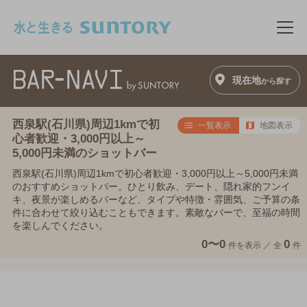
このページの本文へ移動
メニ
現在地
から探す
西泉駅(石川県)周辺1kmで初
一覧表示
地図表示
心者歓迎・3,000円以上～
5,000円未満のショットバー
西泉駅(石川県)周辺1kmで初心者歓迎・3,000円以上～5,000円未満
のおすすめショットバー。ひとり飲み、デート、隠れ家的フンイ
キ、夜景が楽しめるバーなど、タイプや特徴・雰囲気、ご予算の条
件に合わせて絞り込むこともできます。素敵なバーで、至福の時間
を楽しんでください。
0〜0
0
件を表示 ／
全
件