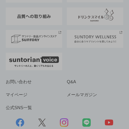
東京サントリーサンゴリアス
ESG情報ポータル
グループ企業一覧
サントリースポーツ
サステナビリティストーリーズ
事業所一覧
採用情報
お問い合わせ
Q&A
マイページ
メールマガジン
公式SNS一覧