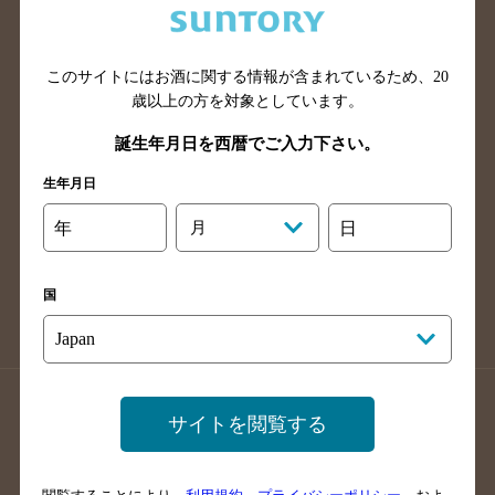
滋賀県のバー検索
和歌山県のバー検索
広島県のバー検索
岡山県のバー検索
このサイトにはお酒に関する情報が含まれているため、
20
山口県のバー検索
鳥取県のバー検索
歳以上の方を対象としています。
島根県のバー検索
徳島県のバー検索
誕生年月日を西暦でご入力下さい。
香川県のバー検索
愛媛県のバー検索
生年月日
高知県のバー検索
福岡県のバー検索
長崎県のバー検索
佐賀県のバー検索
年
月
日
大分県のバー検索
熊本県のバー検索
宮崎県のバー検索
鹿児島県のバー検索
国
沖縄県のバー検索
店舗登録方法のご案内
店舗情報更新方法のご案内
サイトを閲覧する
掲載店舗様ログイン