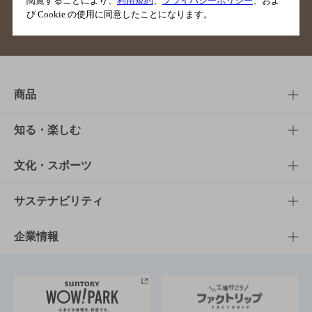
閲覧することにより、
利用規約
、
プライバシーポリシー
、およ
び Cookie の使用に同意したことになります。
サイトマップ
ご意見・ご感想
利用規約
商品
商品TOP
知る・楽しむ
商品一覧
知る・楽しむTOP
文化・スポーツ
商品発売情報
キャンペーン
文化・スポーツTOP
サステナビリティ
栄養成分一覧
工場見学
サントリーホール
サステナビリティTOP
企業情報
お料理・お酒レシピ
サントリー美術館
トップメッセージ
企業情報TOP
地域情報
サントリーサンバーズ大阪
サントリーが考えるサステナビリティ経営
企業概要