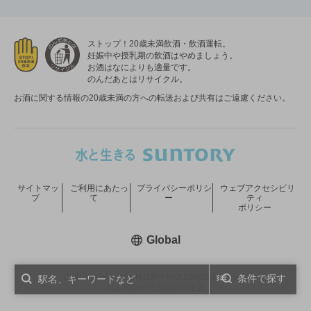
ストップ！20歳未満飲酒・飲酒運転。
妊娠中や授乳期の飲酒はやめましょう。
お酒はなによりも適量です。
のんだあとはリサイクル。
お酒に関する情報の20歳未満の方への転送および共有はご遠慮ください。
サイトマッ
ご利用にあたっ
プライバシーポリシ
ウェブアクセシビリ
プ
て
ー
ティ
ポリシー
新しいウィンドウで開く
Global
COPYRIGHT © SUNTORY HOLDINGS LIMITED.
条件で探す
ALL RIGHTS RESERVED.