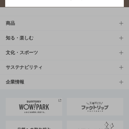
商品
商品TOP
知る・楽しむ
商品一覧
知る・楽しむTOP
文化・スポーツ
商品発売情報
キャンペーン
文化・スポーツTOP
サステナビリティ
栄養成分一覧
工場見学
サントリーホール
サステナビリティTOP
企業情報
お料理・お酒レシピ
サントリー美術館
トップメッセージ
企業情報TOP
地域情報
サントリーサンバーズ大阪
サントリーが考えるサステナビリティ経営
企業概要
東京サントリーサンゴリアス
ESG情報ポータル
グループ企業一覧