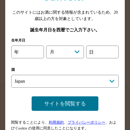
山口県のバー検索
鳥取県のバー検索
このサイトにはお酒に関する情報が含まれているため、
20
島根県のバー検索
徳島県のバー検索
歳以上の方を対象としています。
香川県のバー検索
愛媛県のバー検索
誕生年月日を西暦でご入力下さい。
高知県のバー検索
福岡県のバー検索
生年月日
長崎県のバー検索
佐賀県のバー検索
大分県のバー検索
熊本県のバー検索
年
月
日
宮崎県のバー検索
鹿児島県のバー検索
沖縄県のバー検索
国
店舗登録方法のご案内
店舗情報更新方法のご案内
掲載店舗様ログイン
サイトを閲覧する
閲覧することにより、
利用規約
、
プライバシーポリシー
、およ
サイトマップ
ご意見・ご感想
利用規約
び Cookie の使用に同意したことになります。