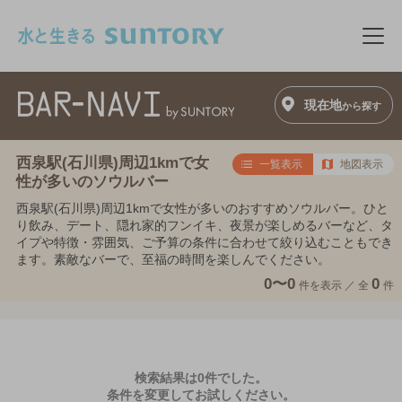
このページの本文へ移動
メニ
現在地
から探す
西泉駅(石川県)周辺1kmで女
一覧表示
地図表示
性が多いのソウルバー
西泉駅(石川県)周辺1kmで女性が多いのおすすめソウルバー。ひと
り飲み、デート、隠れ家的フンイキ、夜景が楽しめるバーなど、タ
イプや特徴・雰囲気、ご予算の条件に合わせて絞り込むこともでき
ます。素敵なバーで、至福の時間を楽しんでください。
0〜0
0
件を表示 ／
全
件
検索結果は0件でした。
条件を変更してお試しください。