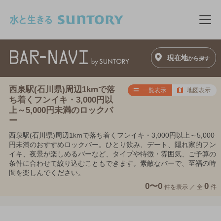
このページの本文へ移動
メニ
現在地
から探す
西泉駅(石川県)周辺1kmで落
一覧表示
地図表示
ち着くフンイキ・3,000円以
上～5,000円未満のロックバ
ー
西泉駅(石川県)周辺1kmで落ち着くフンイキ・3,000円以上～5,000
円未満のおすすめロックバー。ひとり飲み、デート、隠れ家的フン
イキ、夜景が楽しめるバーなど、タイプや特徴・雰囲気、ご予算の
条件に合わせて絞り込むこともできます。素敵なバーで、至福の時
間を楽しんでください。
0〜0
0
件を表示 ／
全
件