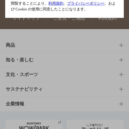
閲覧することにより、
利用規約
、
プライバシーポリシー
、およ
び Cookie の使用に同意したことになります。
サイトマップ
ご意見・ご感想
利用規約
商品
商品TOP
知る・楽しむ
商品一覧
知る・楽しむTOP
文化・スポーツ
商品発売情報
キャンペーン
文化・スポーツTOP
サステナビリティ
栄養成分一覧
工場見学
サントリーホール
サステナビリティTOP
企業情報
お料理・お酒レシピ
サントリー美術館
トップメッセージ
企業情報TOP