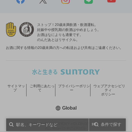
ストップ！20歳未満飲酒・飲酒運転。
妊娠中や授乳期の飲酒はやめましょう。
お酒はなによりも適量です。
のんだあとはリサイクル。
お酒に関する情報の20歳未満の方への転送および共有はご遠慮ください。
サイトマッ
ご利用にあたっ
プライバシーポリシ
ウェブアクセシビリ
プ
て
ー
ティ
ポリシー
新しいウィンドウで開く
Global
COPYRIGHT © SUNTORY HOLDINGS LIMITED.
条件で探す
ALL RIGHTS RESERVED.