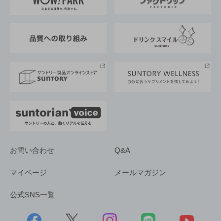
地域情報
サントリーサンバーズ大阪
サントリーが考えるサステナビリティ経営
企業概要
東京サントリーサンゴリアス
ESG情報ポータル
グループ企業一覧
サントリースポーツ
サステナビリティストーリーズ
事業所一覧
採用情報
お問い合わせ
Q&A
マイページ
メールマガジン
公式SNS一覧