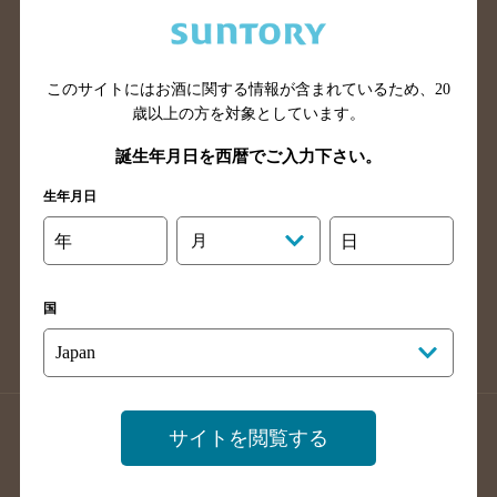
兵庫県のバー検索
奈良県のバー検索
滋賀県のバー検索
和歌山県のバー検索
広島県のバー検索
岡山県のバー検索
このサイトにはお酒に関する情報が含まれているため、
20
山口県のバー検索
鳥取県のバー検索
歳以上の方を対象としています。
島根県のバー検索
徳島県のバー検索
誕生年月日を西暦でご入力下さい。
香川県のバー検索
愛媛県のバー検索
生年月日
高知県のバー検索
福岡県のバー検索
年
月
日
長崎県のバー検索
佐賀県のバー検索
大分県のバー検索
熊本県のバー検索
国
宮崎県のバー検索
鹿児島県のバー検索
沖縄県のバー検索
店舗登録方法のご案内
店舗情報更新方法のご案内
サイトを閲覧する
掲載店舗様ログイン