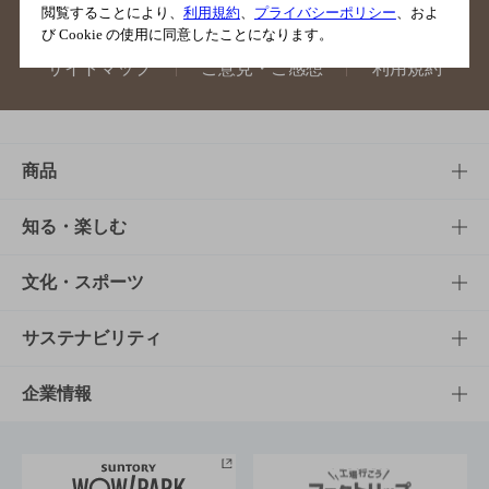
閲覧することにより、
利用規約
、
プライバシーポリシー
、およ
び Cookie の使用に同意したことになります。
サイトマップ
ご意見・ご感想
利用規約
商品
商品TOP
知る・楽しむ
商品一覧
知る・楽しむTOP
文化・スポーツ
商品発売情報
キャンペーン
文化・スポーツTOP
サステナビリティ
栄養成分一覧
工場見学
サントリーホール
サステナビリティTOP
企業情報
お料理・お酒レシピ
サントリー美術館
トップメッセージ
企業情報TOP