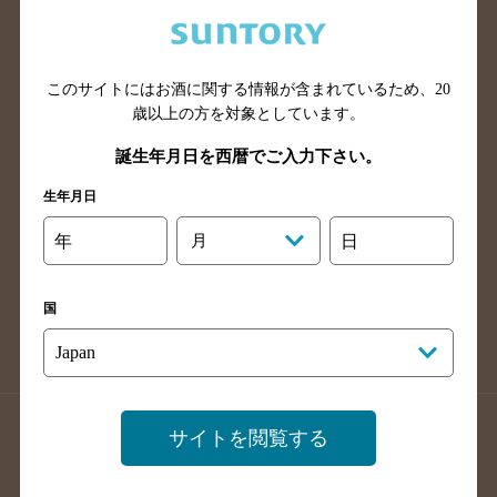
兵庫県のバー検索
奈良県のバー検索
滋賀県のバー検索
和歌山県のバー検索
広島県のバー検索
岡山県のバー検索
このサイトにはお酒に関する情報が含まれているため、
20
山口県のバー検索
鳥取県のバー検索
歳以上の方を対象としています。
島根県のバー検索
徳島県のバー検索
誕生年月日を西暦でご入力下さい。
香川県のバー検索
愛媛県のバー検索
生年月日
高知県のバー検索
福岡県のバー検索
年
月
日
長崎県のバー検索
佐賀県のバー検索
大分県のバー検索
熊本県のバー検索
国
宮崎県のバー検索
鹿児島県のバー検索
沖縄県のバー検索
店舗登録方法のご案内
店舗情報更新方法のご案内
サイトを閲覧する
掲載店舗様ログイン