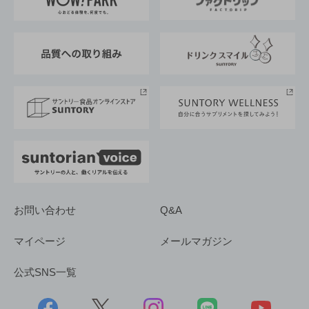
地域情報
サントリーサンバーズ大阪
サントリーが考えるサステナビリティ経営
企業概要
東京サントリーサンゴリアス
ESG情報ポータル
グループ企業一覧
サントリースポーツ
サステナビリティストーリーズ
事業所一覧
採用情報
お問い合わせ
Q&A
マイページ
メールマガジン
公式SNS一覧