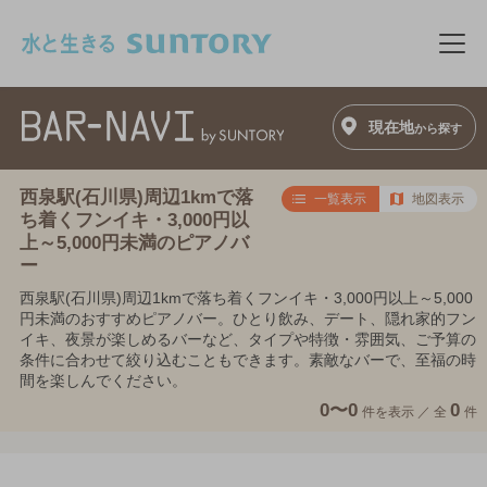
このページの本文へ移動
メニ
現在地
から探す
西泉駅(石川県)周辺1kmで落
一覧表示
地図表示
ち着くフンイキ・3,000円以
上～5,000円未満のピアノバ
ー
西泉駅(石川県)周辺1kmで落ち着くフンイキ・3,000円以上～5,000
円未満のおすすめピアノバー。ひとり飲み、デート、隠れ家的フン
イキ、夜景が楽しめるバーなど、タイプや特徴・雰囲気、ご予算の
条件に合わせて絞り込むこともできます。素敵なバーで、至福の時
間を楽しんでください。
0〜0
0
件を表示 ／
全
件