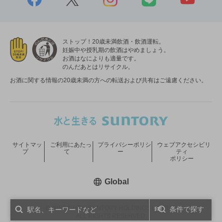
ストップ！20歳未満飲酒・飲酒運転。
妊娠中や授乳期の飲酒はやめましょう。
お酒はなによりも適量です。
のんだあとはリサイクル。
お酒に関する情報の20歳未満の方への転送および共有はご遠慮ください。
サイトマッ
ご利用にあたっ
プライバシーポリシ
ウェブアクセシビリ
プ
て
ー
ティ
ポリシー
新しいウィンドウで開く
Global
COPYRIGHT © SUNTORY HOLDINGS LIMITED.
条件で探す
ALL RIGHTS RESERVED.