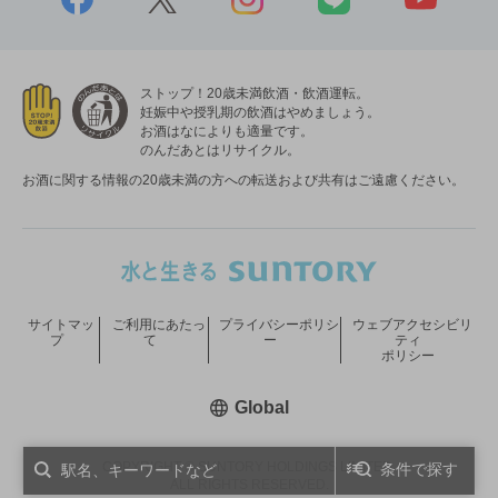
ストップ！20歳未満飲酒・飲酒運転。
妊娠中や授乳期の飲酒はやめましょう。
お酒はなによりも適量です。
のんだあとはリサイクル。
お酒に関する情報の20歳未満の方への転送および共有はご遠慮ください。
サイトマッ
ご利用にあたっ
プライバシーポリシ
ウェブアクセシビリ
プ
て
ー
ティ
ポリシー
新しいウィンドウで開く
Global
COPYRIGHT © SUNTORY HOLDINGS LIMITED.
条件で探す
ALL RIGHTS RESERVED.