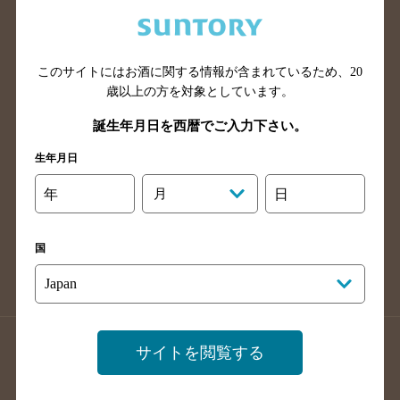
兵庫県のバー検索
奈良県のバー検索
滋賀県のバー検索
和歌山県のバー検索
広島県のバー検索
岡山県のバー検索
このサイトにはお酒に関する情報が含まれているため、
20
山口県のバー検索
鳥取県のバー検索
歳以上の方を対象としています。
島根県のバー検索
徳島県のバー検索
誕生年月日を西暦でご入力下さい。
香川県のバー検索
愛媛県のバー検索
生年月日
高知県のバー検索
福岡県のバー検索
年
月
日
長崎県のバー検索
佐賀県のバー検索
大分県のバー検索
熊本県のバー検索
国
宮崎県のバー検索
鹿児島県のバー検索
沖縄県のバー検索
店舗登録方法のご案内
店舗情報更新方法のご案内
サイトを閲覧する
掲載店舗様ログイン