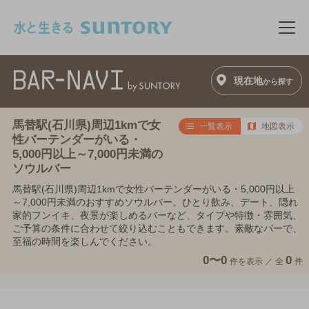
このページの本文へ移動
メニ
現在地
から探す
馬替駅(石川県)周辺1kmで女
一覧表示
地図表示
性バーテンダーがいる・
5,000円以上～7,000円未満の
ソウルバー
馬替駅(石川県)周辺1kmで女性バーテンダーがいる・5,000円以上
～7,000円未満のおすすめソウルバー。ひとり飲み、デート、隠れ
家的フンイキ、夜景が楽しめるバーなど、タイプや特徴・雰囲気、
ご予算の条件に合わせて絞り込むこともできます。素敵なバーで、
至福の時間を楽しんでください。
0〜0
0
件を表示 ／
全
件