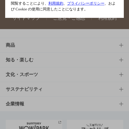
閲覧することにより、
利用規約
、
プライバシーポリシー
、およ
び Cookie の使用に同意したことになります。
サイトマップ
ご意見・ご感想
利用規約
商品
商品TOP
知る・楽しむ
商品一覧
知る・楽しむTOP
文化・スポーツ
商品発売情報
キャンペーン
文化・スポーツTOP
サステナビリティ
栄養成分一覧
工場見学
サントリーホール
サステナビリティTOP
企業情報
お料理・お酒レシピ
サントリー美術館
トップメッセージ
企業情報TOP