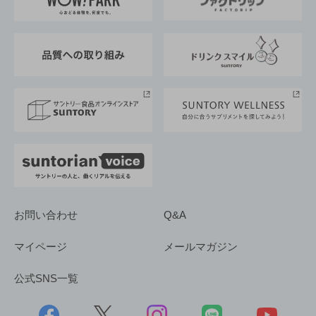
地域情報
サントリーサンバーズ大阪
サントリーが考えるサステナビリティ経営
企業概要
東京サントリーサンゴリアス
ESG情報ポータル
グループ企業一覧
サントリースポーツ
サステナビリティストーリーズ
事業所一覧
採用情報
お問い合わせ
Q&A
マイページ
メールマガジン
公式SNS一覧