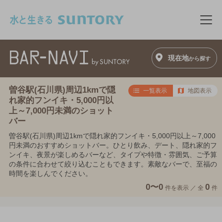
このページの本文へ移動
メニ
現在地
から探す
曽谷駅(石川県)周辺1kmで隠
一覧表示
地図表示
れ家的フンイキ・5,000円以
上～7,000円未満のショット
バー
曽谷駅(石川県)周辺1kmで隠れ家的フンイキ・5,000円以上～7,000
円未満のおすすめショットバー。ひとり飲み、デート、隠れ家的フ
ンイキ、夜景が楽しめるバーなど、タイプや特徴・雰囲気、ご予算
の条件に合わせて絞り込むこともできます。素敵なバーで、至福の
時間を楽しんでください。
0〜0
0
件を表示 ／
全
件