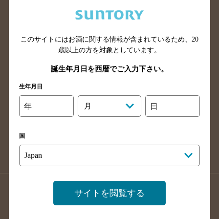
兵庫県のバー検索
奈良県のバー検索
滋賀県のバー検索
和歌山県のバー検索
広島県のバー検索
岡山県のバー検索
このサイトにはお酒に関する情報が含まれているため、
20
山口県のバー検索
鳥取県のバー検索
歳以上の方を対象としています。
島根県のバー検索
徳島県のバー検索
誕生年月日を西暦でご入力下さい。
香川県のバー検索
愛媛県のバー検索
生年月日
高知県のバー検索
福岡県のバー検索
年
月
日
長崎県のバー検索
佐賀県のバー検索
大分県のバー検索
熊本県のバー検索
国
宮崎県のバー検索
鹿児島県のバー検索
沖縄県のバー検索
店舗登録方法のご案内
店舗情報更新方法のご案内
サイトを閲覧する
掲載店舗様ログイン