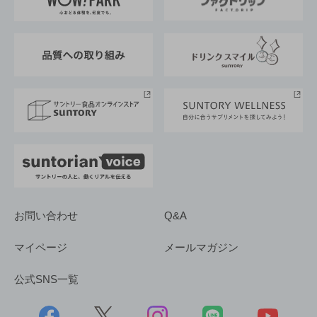
地域情報
サントリーサンバーズ大阪
サントリーが考えるサステナビリティ経営
企業概要
東京サントリーサンゴリアス
ESG情報ポータル
グループ企業一覧
サントリースポーツ
サステナビリティストーリーズ
事業所一覧
採用情報
お問い合わせ
Q&A
マイページ
メールマガジン
公式SNS一覧