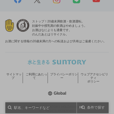
ストップ！20歳未満飲酒・飲酒運転。
妊娠中や授乳期の飲酒はやめましょう。
お酒はなによりも適量です。
のんだあとはリサイクル。
お酒に関する情報の20歳未満の方への転送および共有はご遠慮ください。
サイトマッ
ご利用にあたっ
プライバシーポリシ
ウェブアクセシビリ
プ
て
ー
ティ
ポリシー
新しいウィンドウで開く
Global
COPYRIGHT © SUNTORY HOLDINGS LIMITED.
条件で探す
ALL RIGHTS RESERVED.