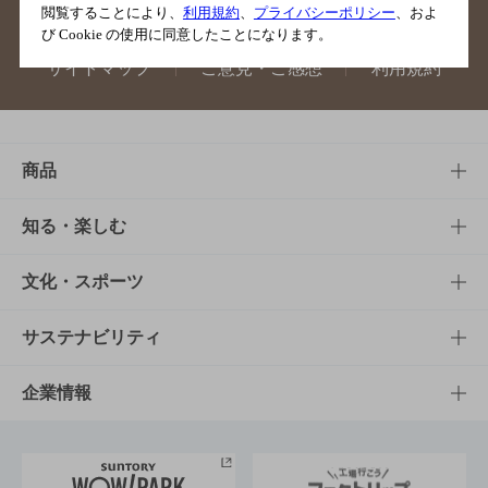
閲覧することにより、
利用規約
、
プライバシーポリシー
、およ
び Cookie の使用に同意したことになります。
サイトマップ
ご意見・ご感想
利用規約
商品
商品TOP
知る・楽しむ
商品一覧
知る・楽しむTOP
文化・スポーツ
商品発売情報
キャンペーン
文化・スポーツTOP
サステナビリティ
栄養成分一覧
工場見学
サントリーホール
サステナビリティTOP
企業情報
お料理・お酒レシピ
サントリー美術館
トップメッセージ
企業情報TOP