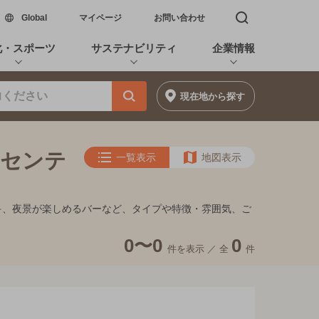
新しいウィンドウで開く
Global
マイページ
お問い合わせ
検索窓を開く
化・スポーツ
サステナビリティ
企業情報
現在地
から探す
ーセンテ
一覧表示
地図表示
ンイキ、夜景が楽しめるバーなど、タイプや特徴・雰囲気、ご
0〜0
0
件を表示 ／
全
件