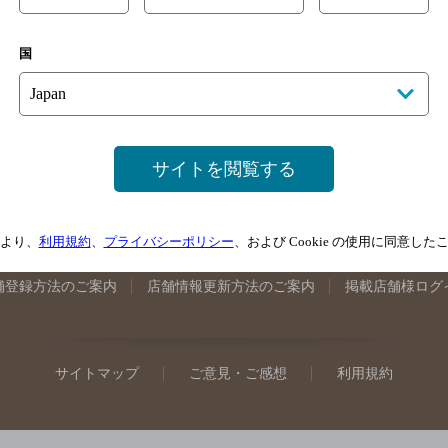
手県のバー検索
宮城県のバー検索
秋田県のバー検索
山形
国
馬県のバー検索
山梨県のバー検索
長野県のバー検索
新潟
埼玉県のバー検索
愛知県のバー検索
静岡県のバー検索
三
井県のバー検索
大阪府のバー検索
京都府のバー検索
兵庫
広島県のバー検索
岡山県のバー検索
山口県のバー検索
鳥
サイトを閲覧する
媛県のバー検索
高知県のバー検索
福岡県のバー検索
長崎
崎県のバー検索
鹿児島県のバー検索
沖縄県のバー検索
より、
利用規約
、
プライバシーポリシー
、および Cookie の使用に同意し
舗登録方法のご案内
店舗情報更新方法のご案内
掲載店舗様ログ
サイトマップ
ご意見・ご感想
利用規約