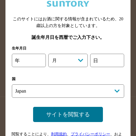
滋賀県のバー検索
和歌山県のバー検索
広島県のバー検索
岡山県のバー検索
山口県のバー検索
鳥取県のバー検索
このサイトにはお酒に関する情報が含まれているため、
20
歳以上の方を対象としています。
島根県のバー検索
徳島県のバー検索
誕生年月日を西暦でご入力下さい。
香川県のバー検索
愛媛県のバー検索
高知県のバー検索
福岡県のバー検索
生年月日
長崎県のバー検索
佐賀県のバー検索
年
月
日
大分県のバー検索
熊本県のバー検索
宮崎県のバー検索
鹿児島県のバー検索
国
沖縄県のバー検索
店舗登録方法のご案内
店舗情報更新方法のご案内
サイトを閲覧する
掲載店舗様ログイン
閲覧することにより、
利用規約
、
プライバシーポリシー
、およ