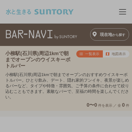
このページの本文へ移動
メニ
現在地
から探す
小柳駅(石川県)周辺1kmで朝
一覧表示
地図表示
までオープンのウイスキーボ
トルバー
小柳駅(石川県)周辺1kmで朝までオープンのおすすめウイスキーボ
トルバー。ひとり飲み、デート、隠れ家的フンイキ、夜景が楽しめ
るバーなど、タイプや特徴・雰囲気、ご予算の条件に合わせて絞り
込むこともできます。素敵なバーで、至福の時間を楽しんでくださ
い。
0〜0
0
件を表示 ／
全
件