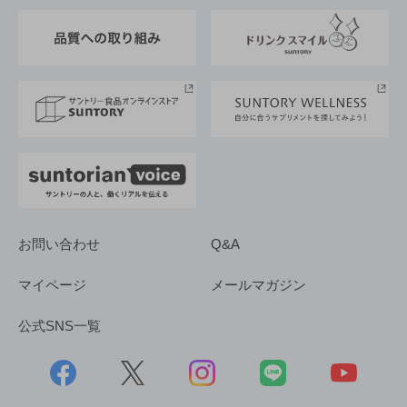
東京サントリーサンゴリアス
ESG情報ポータル
グループ企業一覧
サントリースポーツ
サステナビリティストーリーズ
事業所一覧
採用情報
お問い合わせ
Q&A
マイページ
メールマガジン
公式SNS一覧