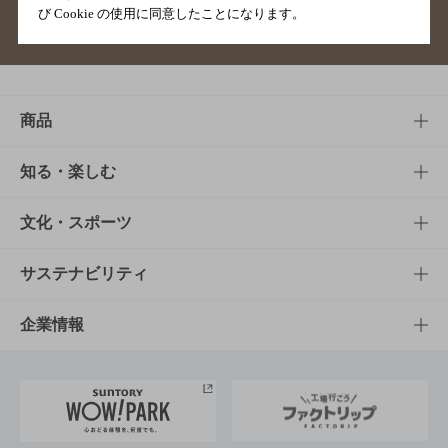
び Cookie の使用に同意したことになります。
サイトマップ
ご意見・ご感想
利用規約
商品
商品TOP
知る・楽しむ
商品一覧
知る・楽しむTOP
文化・スポーツ
商品発売情報
キャンペーン
文化・スポーツTOP
サステナビリティ
栄養成分一覧
工場見学
サントリーホール
サステナビリティTOP
企業情報
お料理・お酒レシピ
サントリー美術館
トップメッセージ
企業情報TOP
地域情報
サントリーサンバーズ大阪
サントリーが考えるサステナビリティ経営
企業概要