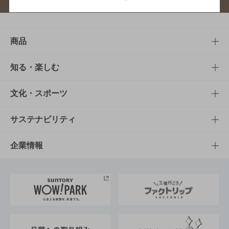
商品
商品TOP
知る・楽しむ
商品一覧
知る・楽しむTOP
文化・スポーツ
商品発売情報
キャンペーン
文化・スポーツTOP
サステナビリティ
栄養成分一覧
工場見学
サントリーホール
サステナビリティTOP
企業情報
お料理・お酒レシピ
サントリー美術館
トップメッセージ
企業情報TOP
地域情報
サントリーサンバーズ大阪
サントリーが考えるサステナビリティ経営
企業概要
東京サントリーサンゴリアス
ESG情報ポータル
グループ企業一覧