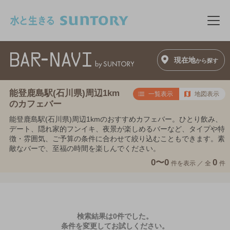
このページの本文へ移動
メニ
現在地
から探す
能登鹿島駅(石川県)周辺1km
一覧表示
地図表示
のカフェバー
能登鹿島駅(石川県)周辺1kmのおすすめカフェバー。ひとり飲み、
デート、隠れ家的フンイキ、夜景が楽しめるバーなど、タイプや特
徴・雰囲気、ご予算の条件に合わせて絞り込むこともできます。素
敵なバーで、至福の時間を楽しんでください。
0〜0
0
件を表示 ／
全
件
検索結果は0件でした。
条件を変更してお試しください。