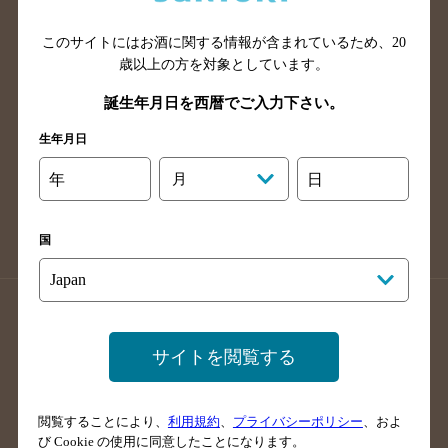
山口県のバー検索
鳥取県のバー検索
このサイトにはお酒に関する情報が含まれているため、
20
島根県のバー検索
徳島県のバー検索
歳以上の方を対象としています。
香川県のバー検索
愛媛県のバー検索
誕生年月日を西暦でご入力下さい。
高知県のバー検索
福岡県のバー検索
生年月日
長崎県のバー検索
佐賀県のバー検索
大分県のバー検索
熊本県のバー検索
年
月
日
宮崎県のバー検索
鹿児島県のバー検索
沖縄県のバー検索
国
店舗登録方法のご案内
店舗情報更新方法のご案内
掲載店舗様ログイン
サイトを閲覧する
閲覧することにより、
利用規約
、
プライバシーポリシー
、およ
サイトマップ
ご意見・ご感想
利用規約
び Cookie の使用に同意したことになります。