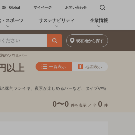
新しいウィンドウで開く
Global
マイページ
お問い合わせ
検索窓を開く
化・スポーツ
サステナビリティ
企業情報
現在地
から探す
円未満のソウルバー
0円以上
一覧表示
地図表示
ト、隠れ家的フンイキ、夜景が楽しめるバーなど、タイプや特
0〜0
0
件を表示 ／
全
件