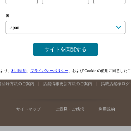
手県のバー検索
宮城県のバー検索
秋田県のバー検索
山形
国
馬県のバー検索
山梨県のバー検索
長野県のバー検索
新潟
埼玉県のバー検索
愛知県のバー検索
静岡県のバー検索
三
井県のバー検索
大阪府のバー検索
京都府のバー検索
兵庫
広島県のバー検索
岡山県のバー検索
山口県のバー検索
鳥
サイトを閲覧する
媛県のバー検索
高知県のバー検索
福岡県のバー検索
長崎
崎県のバー検索
鹿児島県のバー検索
沖縄県のバー検索
より、
利用規約
、
プライバシーポリシー
、および Cookie の使用に同意し
舗登録方法のご案内
店舗情報更新方法のご案内
掲載店舗様ログ
サイトマップ
ご意見・ご感想
利用規約