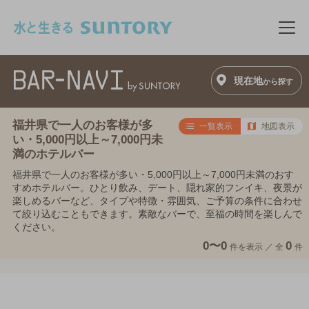
このページの本文へ移動
メニ
現在地
から探す
福井県で一人のお客様が多
一覧表示
地図表示
い・5,000円以上～7,000円未
満のホテルバー
福井県で一人のお客様が多い・5,000円以上～7,000円未満のおす
すめホテルバー。ひとり飲み、デート、隠れ家的フンイキ、夜景が
楽しめるバーなど、タイプや特徴・雰囲気、ご予算の条件に合わせ
て絞り込むこともできます。素敵なバーで、至福の時間を楽しんで
ください。
0〜0
0
件を表示 ／
全
件