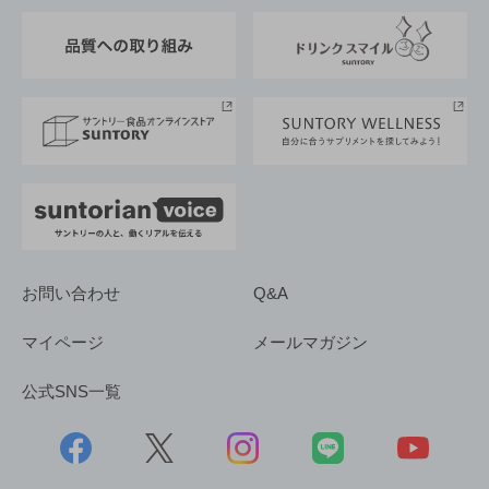
東京サントリーサンゴリアス
ESG情報ポータル
グループ企業一覧
サントリースポーツ
サステナビリティストーリーズ
事業所一覧
採用情報
お問い合わせ
Q&A
マイページ
メールマガジン
公式SNS一覧