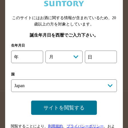
滋賀県のバー検索
和歌山県のバー検索
広島県のバー検索
岡山県のバー検索
山口県のバー検索
鳥取県のバー検索
このサイトにはお酒に関する情報が含まれているため、
20
歳以上の方を対象としています。
島根県のバー検索
徳島県のバー検索
誕生年月日を西暦でご入力下さい。
香川県のバー検索
愛媛県のバー検索
高知県のバー検索
福岡県のバー検索
生年月日
長崎県のバー検索
佐賀県のバー検索
年
月
日
大分県のバー検索
熊本県のバー検索
宮崎県のバー検索
鹿児島県のバー検索
国
沖縄県のバー検索
店舗登録方法のご案内
店舗情報更新方法のご案内
サイトを閲覧する
掲載店舗様ログイン
閲覧することにより、
利用規約
、
プライバシーポリシー
、およ