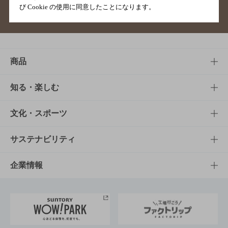
び Cookie の使用に同意したことになります。
サイトマップ
ご意見・ご感想
利用規約
商品
商品TOP
知る・楽しむ
商品一覧
知る・楽しむTOP
文化・スポーツ
商品発売情報
キャンペーン
文化・スポーツTOP
サステナビリティ
栄養成分一覧
工場見学
サントリーホール
サステナビリティTOP
企業情報
お料理・お酒レシピ
サントリー美術館
トップメッセージ
企業情報TOP
地域情報
サントリーサンバーズ大阪
サントリーが考えるサステナビリティ経営
企業概要