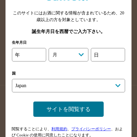
山口県のバー検索
鳥取県のバー検索
このサイトにはお酒に関する情報が含まれているため、
20
島根県のバー検索
徳島県のバー検索
歳以上の方を対象としています。
香川県のバー検索
愛媛県のバー検索
誕生年月日を西暦でご入力下さい。
高知県のバー検索
福岡県のバー検索
生年月日
長崎県のバー検索
佐賀県のバー検索
大分県のバー検索
熊本県のバー検索
年
月
日
宮崎県のバー検索
鹿児島県のバー検索
沖縄県のバー検索
国
店舗登録方法のご案内
店舗情報更新方法のご案内
掲載店舗様ログイン
サイトを閲覧する
閲覧することにより、
利用規約
、
プライバシーポリシー
、およ
サイトマップ
ご意見・ご感想
利用規約
び Cookie の使用に同意したことになります。