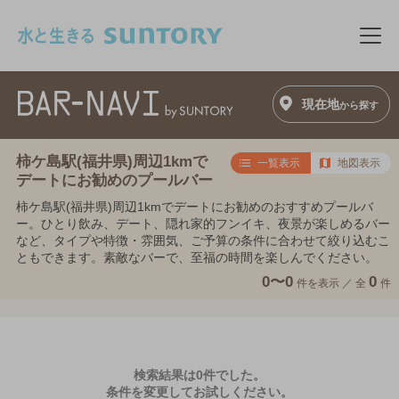
このページの本文へ移動
メニ
現在地
から探す
柿ケ島駅(福井県)周辺1kmで
一覧表示
地図表示
デートにお勧めのプールバー
柿ケ島駅(福井県)周辺1kmでデートにお勧めのおすすめプールバ
ー。ひとり飲み、デート、隠れ家的フンイキ、夜景が楽しめるバー
など、タイプや特徴・雰囲気、ご予算の条件に合わせて絞り込むこ
ともできます。素敵なバーで、至福の時間を楽しんでください。
0〜0
0
件を表示 ／
全
件
検索結果は0件でした。
条件を変更してお試しください。