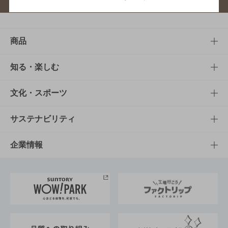
商品
商品TOP
知る・楽しむ
商品一覧
知る・楽しむTOP
文化・スポーツ
商品発売情報
キャンペーン
文化・スポーツTOP
サステナビリティ
栄養成分一覧
工場見学
サントリーホール
サステナビリティTOP
企業情報
お料理・お酒レシピ
サントリー美術館
トップメッセージ
企業情報TOP
地域情報
サントリーサンバーズ大阪
サントリーが考えるサステナビリティ経営
企業概要
東京サントリーサンゴリアス
ESG情報ポータル
グループ企業一覧