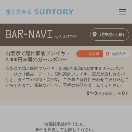
このページの本文へ移動
メニ
現在地
から探す
山梨県で隠れ家的フンイキ・
一覧表示
地図表示
2,000円未満のガールズバー
山梨県で隠れ家的フンイキ・2,000円未満のおすすめガールズバ
ー。ひとり飲み、デート、隠れ家的フンイキ、夜景が楽しめるバー
など、タイプや特徴・雰囲気、ご予算の条件に合わせて絞り込むこ
ともできます。素敵なバーで、至福の時間を楽しんでください。
0〜0
0
件を表示 ／
全
件
検索結果は0件でした。
条件を変更してお試しください。