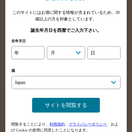
山口県のバー検索
鳥取県のバー検索
このサイトにはお酒に関する情報が含まれているため、
20
島根県のバー検索
徳島県のバー検索
歳以上の方を対象としています。
香川県のバー検索
愛媛県のバー検索
誕生年月日を西暦でご入力下さい。
高知県のバー検索
福岡県のバー検索
生年月日
長崎県のバー検索
佐賀県のバー検索
大分県のバー検索
熊本県のバー検索
年
月
日
宮崎県のバー検索
鹿児島県のバー検索
沖縄県のバー検索
国
店舗登録方法のご案内
店舗情報更新方法のご案内
掲載店舗様ログイン
サイトを閲覧する
閲覧することにより、
利用規約
、
プライバシーポリシー
、およ
サイトマップ
ご意見・ご感想
利用規約
び Cookie の使用に同意したことになります。