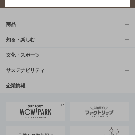
商品
商品TOP
知る・楽しむ
商品一覧
知る・楽しむTOP
文化・スポーツ
商品発売情報
キャンペーン
文化・スポーツTOP
サステナビリティ
栄養成分一覧
工場見学
サントリーホール
サステナビリティTOP
企業情報
お料理・お酒レシピ
サントリー美術館
トップメッセージ
企業情報TOP
地域情報
サントリーサンバーズ大阪
サントリーが考えるサステナビリティ経営
企業概要
東京サントリーサンゴリアス
ESG情報ポータル
グループ企業一覧