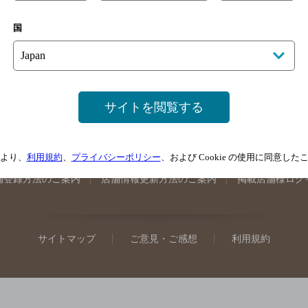
手県のバー検索
宮城県のバー検索
秋田県のバー検索
山形
国
馬県のバー検索
山梨県のバー検索
長野県のバー検索
新潟
埼玉県のバー検索
愛知県のバー検索
静岡県のバー検索
三
井県のバー検索
大阪府のバー検索
京都府のバー検索
兵庫
広島県のバー検索
岡山県のバー検索
山口県のバー検索
鳥
サイトを閲覧する
媛県のバー検索
高知県のバー検索
福岡県のバー検索
長崎
崎県のバー検索
鹿児島県のバー検索
沖縄県のバー検索
より、
利用規約
、
プライバシーポリシー
、および Cookie の使用に同意し
舗登録方法のご案内
店舗情報更新方法のご案内
掲載店舗様ログ
サイトマップ
ご意見・ご感想
利用規約