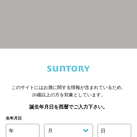
関連ページ
このサイトにはお酒に関する情報が含まれているため、
20歳以上の方を対象としています。
誕生年月日を西暦でご入力下さい。
生年月日
年
月
日