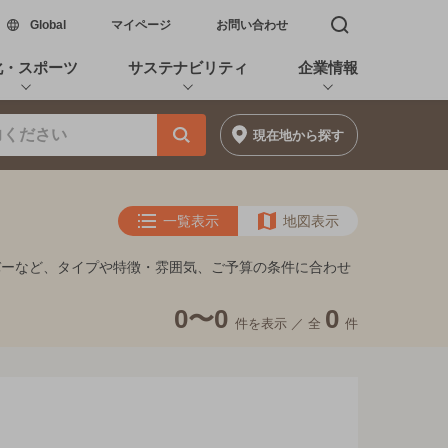
新しいウィンドウで開く
Global
マイページ
お問い合わせ
検索窓を開く
化・スポーツ
サステナビリティ
企業情報
現在地
から探す
一覧表示
地図表示
バーなど、タイプや特徴・雰囲気、ご予算の条件に合わせ
0〜0
0
件を表示 ／
全
件