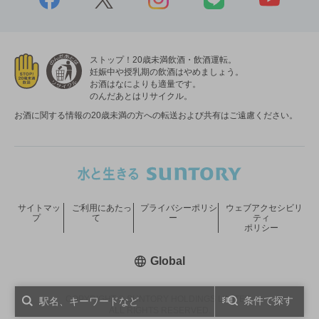
ストップ！20歳未満飲酒・飲酒運転。
妊娠中や授乳期の飲酒はやめましょう。
お酒はなによりも適量です。
のんだあとはリサイクル。
お酒に関する情報の20歳未満の方への転送および共有はご遠慮ください。
サイトマッ
ご利用にあたっ
プライバシーポリシ
ウェブアクセシビリ
プ
て
ー
ティ
ポリシー
新しいウィンドウで開く
Global
COPYRIGHT © SUNTORY HOLDINGS LIMITED.
条件で探す
ALL RIGHTS RESERVED.