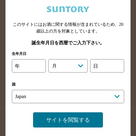
兵庫県のバー検索
奈良県のバー検索
滋賀県のバー検索
和歌山県のバー検索
広島県のバー検索
岡山県のバー検索
このサイトにはお酒に関する情報が含まれているため、
20
山口県のバー検索
鳥取県のバー検索
歳以上の方を対象としています。
島根県のバー検索
徳島県のバー検索
誕生年月日を西暦でご入力下さい。
香川県のバー検索
愛媛県のバー検索
生年月日
高知県のバー検索
福岡県のバー検索
年
月
日
長崎県のバー検索
佐賀県のバー検索
大分県のバー検索
熊本県のバー検索
国
宮崎県のバー検索
鹿児島県のバー検索
沖縄県のバー検索
店舗登録方法のご案内
店舗情報更新方法のご案内
サイトを閲覧する
掲載店舗様ログイン