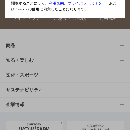
閲覧することにより、
利用規約
、
プライバシーポリシー
、およ
び Cookie の使用に同意したことになります。
サイトマップ
ご意見・ご感想
利用規約
商品
商品TOP
知る・楽しむ
商品一覧
知る・楽しむTOP
文化・スポーツ
商品発売情報
キャンペーン
文化・スポーツTOP
サステナビリティ
栄養成分一覧
工場見学
サントリーホール
サステナビリティTOP
企業情報
お料理・お酒レシピ
サントリー美術館
トップメッセージ
企業情報TOP