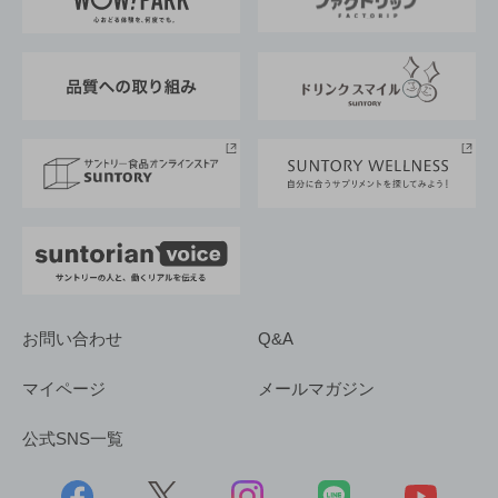
地域情報
サントリーサンバーズ大阪
サントリーが考えるサステナビリティ経営
企業概要
東京サントリーサンゴリアス
ESG情報ポータル
グループ企業一覧
サントリースポーツ
サステナビリティストーリーズ
事業所一覧
採用情報
お問い合わせ
Q&A
マイページ
メールマガジン
公式SNS一覧