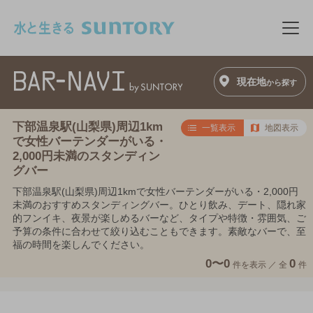
このページの本文へ移動
メニ
現在地
から探す
下部温泉駅(山梨県)周辺1km
一覧表示
地図表示
で女性バーテンダーがいる・
2,000円未満のスタンディン
グバー
下部温泉駅(山梨県)周辺1kmで女性バーテンダーがいる・2,000円
未満のおすすめスタンディングバー。ひとり飲み、デート、隠れ家
的フンイキ、夜景が楽しめるバーなど、タイプや特徴・雰囲気、ご
予算の条件に合わせて絞り込むこともできます。素敵なバーで、至
福の時間を楽しんでください。
0〜0
0
件を表示 ／
全
件