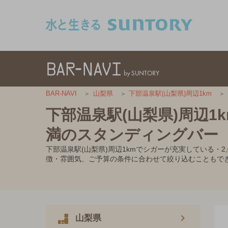
このページの本文へ移動
BAR-NAVI
山梨県
下部温泉駅(山梨県)周辺1km
下部温泉駅(山梨県)周辺1
満のスタンディングバー
下部温泉駅(山梨県)周辺1kmでシガーが充実している・
徴・雰囲気、ご予算の条件に合わせて絞り込むこともで
山梨県