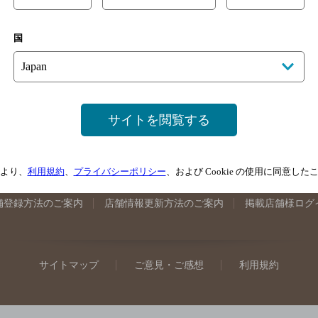
手県のバー検索
宮城県のバー検索
秋田県のバー検索
山形
国
馬県のバー検索
山梨県のバー検索
長野県のバー検索
新潟
埼玉県のバー検索
愛知県のバー検索
静岡県のバー検索
三
井県のバー検索
大阪府のバー検索
京都府のバー検索
兵庫
広島県のバー検索
岡山県のバー検索
山口県のバー検索
鳥
サイトを閲覧する
媛県のバー検索
高知県のバー検索
福岡県のバー検索
長崎
崎県のバー検索
鹿児島県のバー検索
沖縄県のバー検索
より、
利用規約
、
プライバシーポリシー
、および Cookie の使用に同意し
舗登録方法のご案内
店舗情報更新方法のご案内
掲載店舗様ログ
サイトマップ
ご意見・ご感想
利用規約