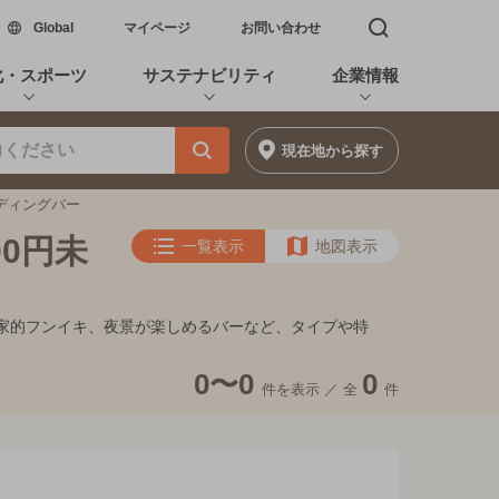
新しいウィンドウで開く
Global
マイページ
お問い合わせ
検索窓を開く
化・スポーツ
サステナビリティ
企業情報
現在地
から探す
ンディングバー
00円未
一覧表示
地図表示
隠れ家的フンイキ、夜景が楽しめるバーなど、タイプや特
0〜0
0
件を表示 ／
全
件