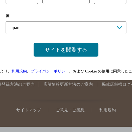
手県のバー検索
宮城県のバー検索
秋田県のバー検索
山形
国
馬県のバー検索
山梨県のバー検索
長野県のバー検索
新潟
埼玉県のバー検索
愛知県のバー検索
静岡県のバー検索
三
井県のバー検索
大阪府のバー検索
京都府のバー検索
兵庫
広島県のバー検索
岡山県のバー検索
山口県のバー検索
鳥
サイトを閲覧する
媛県のバー検索
高知県のバー検索
福岡県のバー検索
長崎
崎県のバー検索
鹿児島県のバー検索
沖縄県のバー検索
より、
利用規約
、
プライバシーポリシー
、および Cookie の使用に同意し
舗登録方法のご案内
店舗情報更新方法のご案内
掲載店舗様ログ
サイトマップ
ご意見・ご感想
利用規約