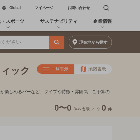
新しいウィンドウで開く
Global
マイページ
お問い合わせ
検索窓を開く
化・スポーツ
サステナビリティ
企業情報
現在地
から探す
ティック
一覧表示
地図表示
景が楽しめるバーなど、タイプや特徴・雰囲気、ご予算の
0〜0
0
件を表示 ／
全
件