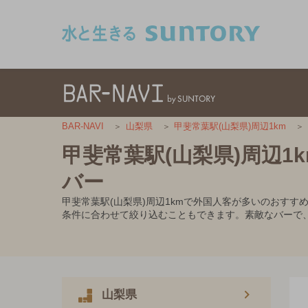
このページの本文へ移動
BAR-NAVI
山梨県
甲斐常葉駅(山梨県)周辺1km
甲斐常葉駅(山梨県)周辺
バー
甲斐常葉駅(山梨県)周辺1kmで外国人客が多いのおす
条件に合わせて絞り込むこともできます。素敵なバーで
山梨県