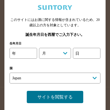
兵庫県のバー検索
奈良県のバー検索
滋賀県のバー検索
和歌山県のバー検索
広島県のバー検索
岡山県のバー検索
このサイトにはお酒に関する情報が含まれているため、
20
山口県のバー検索
鳥取県のバー検索
歳以上の方を対象としています。
島根県のバー検索
徳島県のバー検索
誕生年月日を西暦でご入力下さい。
香川県のバー検索
愛媛県のバー検索
生年月日
高知県のバー検索
福岡県のバー検索
年
月
日
長崎県のバー検索
佐賀県のバー検索
大分県のバー検索
熊本県のバー検索
国
宮崎県のバー検索
鹿児島県のバー検索
沖縄県のバー検索
店舗登録方法のご案内
店舗情報更新方法のご案内
サイトを閲覧する
掲載店舗様ログイン