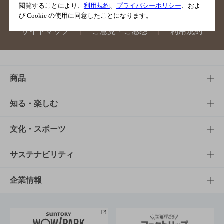
閲覧することにより、
利用規約
、
プライバシーポリシー
、およ
び Cookie の使用に同意したことになります。
サイトマップ
ご意見・ご感想
利用規約
商品
商品TOP
知る・楽しむ
商品一覧
知る・楽しむTOP
文化・スポーツ
商品発売情報
キャンペーン
文化・スポーツTOP
サステナビリティ
栄養成分一覧
工場見学
サントリーホール
サステナビリティTOP
企業情報
お料理・お酒レシピ
サントリー美術館
トップメッセージ
企業情報TOP