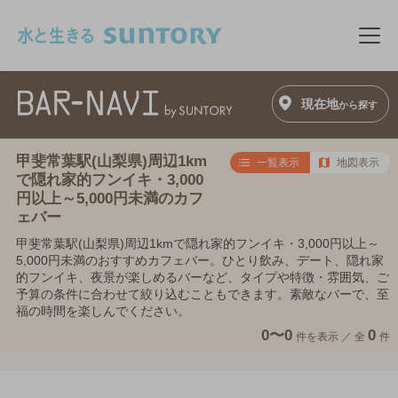
このページの本文へ移動
メニ
現在地
から探す
甲斐常葉駅(山梨県)周辺1km
一覧表示
地図表示
で隠れ家的フンイキ・3,000
円以上～5,000円未満のカフ
ェバー
甲斐常葉駅(山梨県)周辺1kmで隠れ家的フンイキ・3,000円以上～
5,000円未満のおすすめカフェバー。ひとり飲み、デート、隠れ家
的フンイキ、夜景が楽しめるバーなど、タイプや特徴・雰囲気、ご
予算の条件に合わせて絞り込むこともできます。素敵なバーで、至
福の時間を楽しんでください。
0〜0
0
件を表示 ／
全
件