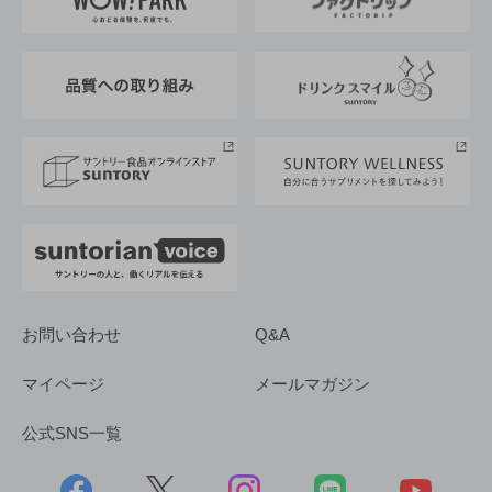
地域情報
サントリーサンバーズ大阪
サントリーが考えるサステナビリティ経営
企業概要
東京サントリーサンゴリアス
ESG情報ポータル
グループ企業一覧
サントリースポーツ
サステナビリティストーリーズ
事業所一覧
採用情報
お問い合わせ
Q&A
マイページ
メールマガジン
公式SNS一覧