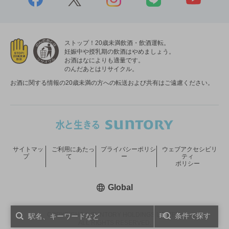
ストップ！20歳未満飲酒・飲酒運転。
妊娠中や授乳期の飲酒はやめましょう。
お酒はなによりも適量です。
のんだあとはリサイクル。
お酒に関する情報の20歳未満の方への転送および共有はご遠慮ください。
サイトマッ
ご利用にあたっ
プライバシーポリシ
ウェブアクセシビリ
プ
て
ー
ティ
ポリシー
新しいウィンドウで開く
Global
COPYRIGHT © SUNTORY HOLDINGS LIMITED.
条件で探す
ALL RIGHTS RESERVED.