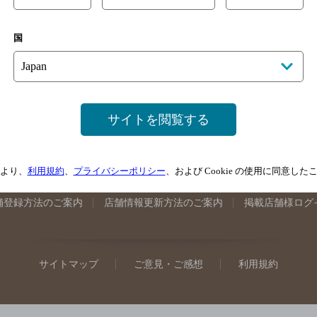
手県のバー検索
宮城県のバー検索
秋田県のバー検索
山形
国
馬県のバー検索
山梨県のバー検索
長野県のバー検索
新潟
埼玉県のバー検索
愛知県のバー検索
静岡県のバー検索
三
井県のバー検索
大阪府のバー検索
京都府のバー検索
兵庫
広島県のバー検索
岡山県のバー検索
山口県のバー検索
鳥
サイトを閲覧する
媛県のバー検索
高知県のバー検索
福岡県のバー検索
長崎
崎県のバー検索
鹿児島県のバー検索
沖縄県のバー検索
より、
利用規約
、
プライバシーポリシー
、および Cookie の使用に同意し
舗登録方法のご案内
店舗情報更新方法のご案内
掲載店舗様ログ
サイトマップ
ご意見・ご感想
利用規約