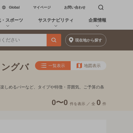
新しいウィンドウで開く
Global
マイページ
お問い合わせ
検索窓を開く
化・スポーツ
サステナビリティ
企業情報
現在地
から探す
ィングバ
一覧表示
地図表示
が楽しめるバーなど、タイプや特徴・雰囲気、ご予算の条
0〜0
0
件を表示 ／
全
件