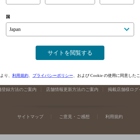
手県のバー検索
宮城県のバー検索
秋田県のバー検索
山形
国
馬県のバー検索
山梨県のバー検索
長野県のバー検索
新潟
埼玉県のバー検索
愛知県のバー検索
静岡県のバー検索
三
井県のバー検索
大阪府のバー検索
京都府のバー検索
兵庫
広島県のバー検索
岡山県のバー検索
山口県のバー検索
鳥
サイトを閲覧する
媛県のバー検索
高知県のバー検索
福岡県のバー検索
長崎
崎県のバー検索
鹿児島県のバー検索
沖縄県のバー検索
より、
利用規約
、
プライバシーポリシー
、および Cookie の使用に同意し
舗登録方法のご案内
店舗情報更新方法のご案内
掲載店舗様ログ
サイトマップ
ご意見・ご感想
利用規約