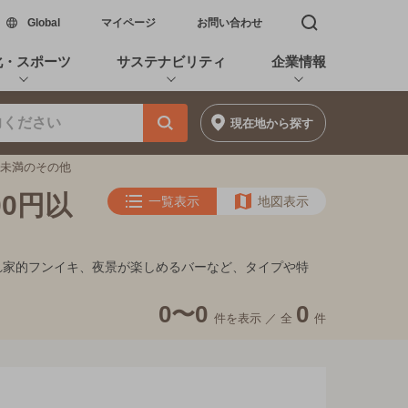
新しいウィンドウで開く
Global
マイページ
お問い合わせ
検索窓を開く
化・スポーツ
サステナビリティ
企業情報
現在地
から探す
0円未満のその他
00円以
一覧表示
地図表示
、隠れ家的フンイキ、夜景が楽しめるバーなど、タイプや特
0〜0
0
件を表示 ／
全
件