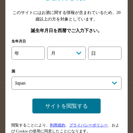
山口県のバー検索
鳥取県のバー検索
このサイトにはお酒に関する情報が含まれているため、
20
島根県のバー検索
徳島県のバー検索
歳以上の方を対象としています。
香川県のバー検索
愛媛県のバー検索
誕生年月日を西暦でご入力下さい。
高知県のバー検索
福岡県のバー検索
生年月日
長崎県のバー検索
佐賀県のバー検索
大分県のバー検索
熊本県のバー検索
年
月
日
宮崎県のバー検索
鹿児島県のバー検索
沖縄県のバー検索
国
店舗登録方法のご案内
店舗情報更新方法のご案内
掲載店舗様ログイン
サイトを閲覧する
閲覧することにより、
利用規約
、
プライバシーポリシー
、およ
サイトマップ
ご意見・ご感想
利用規約
び Cookie の使用に同意したことになります。