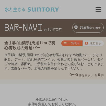
このページの本文へ移動
メニ
現在地
から探す
金手駅(山梨県)周辺1kmで初
一覧表示
地図表示
心者歓迎の焼酎バー
金手駅(山梨県)周辺1kmで初心者歓迎のおすすめ焼酎バー。ひとり
飲み、デート、隠れ家的フンイキ、夜景が楽しめるバーなど、タイ
プや特徴・雰囲気、ご予算の条件に合わせて絞り込むこともできま
す。素敵なバーで、至福の時間を楽しんでください。
0〜0
0
件を表示 ／
全
件
検索結果は0件でした。
条件を変更してお試しください。