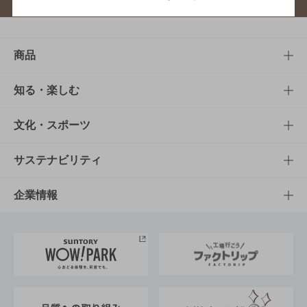
商品
商品TOP
知る・楽しむ
商品一覧
知る・楽しむTOP
文化・スポーツ
商品発売情報
キャンペーン
文化・スポーツTOP
サステナビリティ
栄養成分一覧
工場見学
サントリーホール
サステナビリティTOP
企業情報
お料理・お酒レシピ
サントリー美術館
トップメッセージ
企業情報TOP
地域情報
サントリーサンバーズ大阪
サントリーが考えるサステナビリティ経営
企業概要
東京サントリーサンゴリアス
ESG情報ポータル
グループ企業一覧