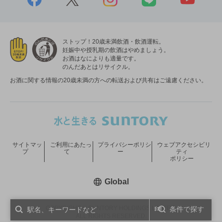
ストップ！20歳未満飲酒・飲酒運転。
妊娠中や授乳期の飲酒はやめましょう。
お酒はなによりも適量です。
のんだあとはリサイクル。
お酒に関する情報の20歳未満の方への転送および共有はご遠慮ください。
サイトマッ
ご利用にあたっ
プライバシーポリシ
ウェブアクセシビリ
プ
て
ー
ティ
ポリシー
新しいウィンドウで開く
Global
COPYRIGHT © SUNTORY HOLDINGS LIMITED.
条件で探す
ALL RIGHTS RESERVED.