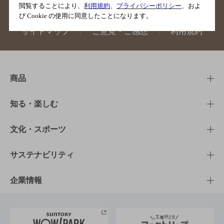
閲覧することにより、
利用規約
、
プライバシーポリシー
、およ
び Cookie の使用に同意したことになります。
サイトマップ
ご意見・ご感想
利用規約
商品
商品TOP
知る・楽しむ
商品一覧
知る・楽しむTOP
文化・スポーツ
商品発売情報
キャンペーン
文化・スポーツTOP
サステナビリティ
栄養成分一覧
工場見学
サントリーホール
サステナビリティTOP
企業情報
お料理・お酒レシピ
サントリー美術館
トップメッセージ
企業情報TOP