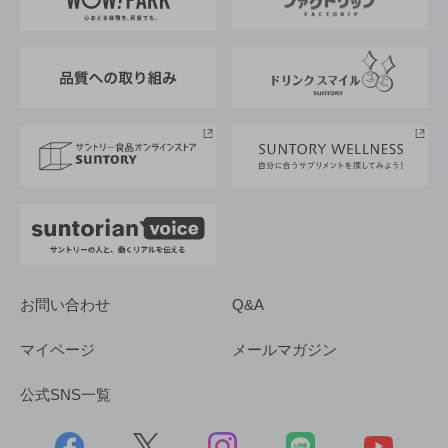
地域情報
サントリーサンバーズ大阪
サントリーが考えるサステナビリティ経営
企業概要
東京サントリーサンゴリアス
ESG情報ポータル
グループ企業一覧
サントリースポーツ
サステナビリティストーリーズ
事業所一覧
採用情報
お問い合わせ
Q&A
マイページ
メールマガジン
公式SNS一覧