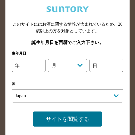
兵庫県のバー検索
奈良県のバー検索
滋賀県のバー検索
和歌山県のバー検索
広島県のバー検索
岡山県のバー検索
このサイトにはお酒に関する情報が含まれているため、
20
山口県のバー検索
鳥取県のバー検索
歳以上の方を対象としています。
島根県のバー検索
徳島県のバー検索
誕生年月日を西暦でご入力下さい。
香川県のバー検索
愛媛県のバー検索
生年月日
高知県のバー検索
福岡県のバー検索
年
月
日
長崎県のバー検索
佐賀県のバー検索
大分県のバー検索
熊本県のバー検索
国
宮崎県のバー検索
鹿児島県のバー検索
沖縄県のバー検索
店舗登録方法のご案内
店舗情報更新方法のご案内
サイトを閲覧する
掲載店舗様ログイン