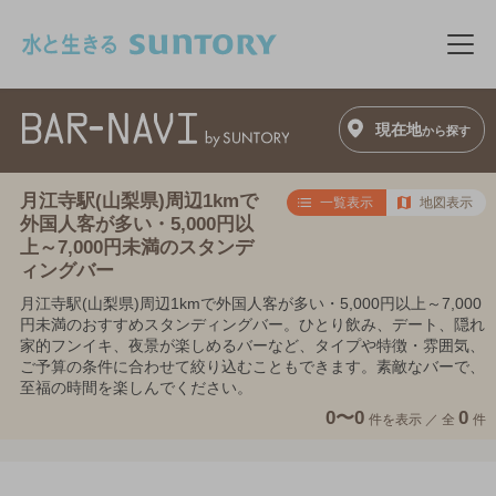
このページの本文へ移動
メニ
現在地
から探す
月江寺駅(山梨県)周辺1kmで
一覧表示
地図表示
外国人客が多い・5,000円以
上～7,000円未満のスタンデ
ィングバー
月江寺駅(山梨県)周辺1kmで外国人客が多い・5,000円以上～7,000
円未満のおすすめスタンディングバー。ひとり飲み、デート、隠れ
家的フンイキ、夜景が楽しめるバーなど、タイプや特徴・雰囲気、
ご予算の条件に合わせて絞り込むこともできます。素敵なバーで、
至福の時間を楽しんでください。
0〜0
0
件を表示 ／
全
件