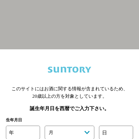
関連ページ
このサイトにはお酒に関する情報が含まれているため、
20歳以上の方を対象としています。
誕生年月日を西暦でご入力下さい。
生年月日
年
月
日