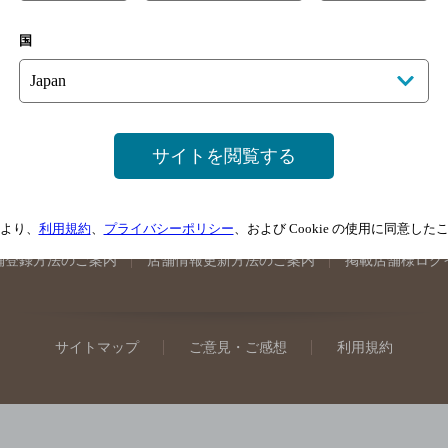
手県のバー検索
宮城県のバー検索
秋田県のバー検索
山形
国
馬県のバー検索
山梨県のバー検索
長野県のバー検索
新潟
埼玉県のバー検索
愛知県のバー検索
静岡県のバー検索
三
井県のバー検索
大阪府のバー検索
京都府のバー検索
兵庫
広島県のバー検索
岡山県のバー検索
山口県のバー検索
鳥
サイトを閲覧する
媛県のバー検索
高知県のバー検索
福岡県のバー検索
長崎
崎県のバー検索
鹿児島県のバー検索
沖縄県のバー検索
より、
利用規約
、
プライバシーポリシー
、および Cookie の使用に同意し
舗登録方法のご案内
店舗情報更新方法のご案内
掲載店舗様ログ
サイトマップ
ご意見・ご感想
利用規約