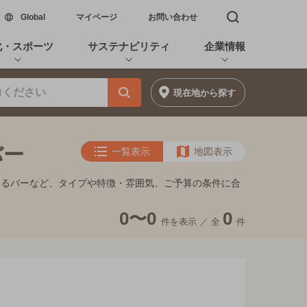
新しいウィンドウで開く
Global
マイページ
お問い合わせ
検索窓を開く
化・スポーツ
サステナビリティ
企業情報
現在地
から探す
バー
一覧表示
地図表示
めるバーなど、タイプや特徴・雰囲気、ご予算の条件に合
0〜0
0
件を表示 ／
全
件